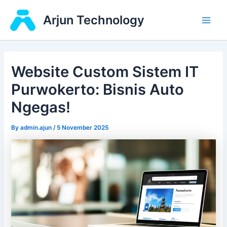
Skip
Main
Arjun Technology
to
Men
content
Website Custom Sistem IT
Purwokerto: Bisnis Auto
Ngegas!
By
admin.ajun
/
5 November 2025