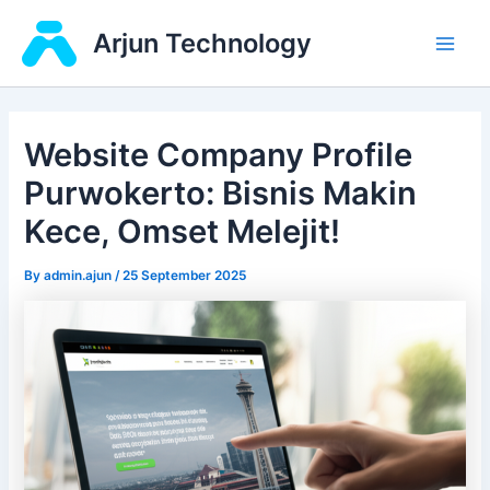
Skip
Main
Arjun Technology
to
Men
content
Website Company Profile
Purwokerto: Bisnis Makin
Kece, Omset Melejit!
By
admin.ajun
/
25 September 2025