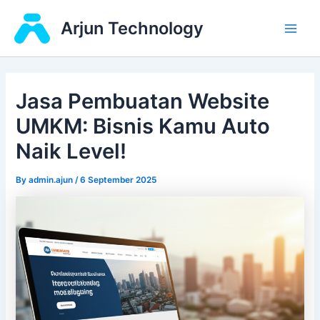
Skip
Main
Arjun Technology
to
Men
content
Jasa Pembuatan Website
UMKM: Bisnis Kamu Auto
Naik Level!
By
admin.ajun
/
6 September 2025