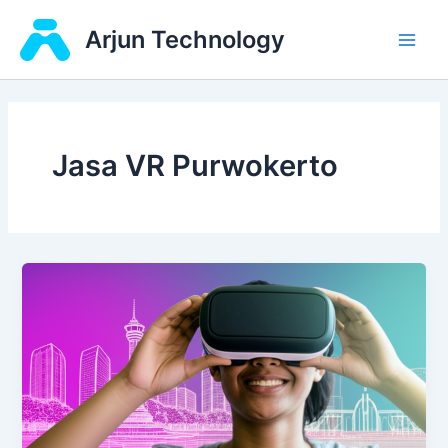
Skip
Main
Arjun Technology
to
Men
content
Jasa VR Purwokerto