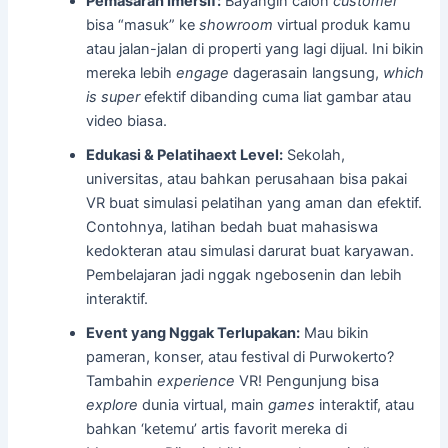
Pemasaran Imersif:
Bayangin calon
customer
bisa “masuk” ke
showroom
virtual produk kamu
atau jalan-jalan di properti yang lagi dijual. Ini bikin
mereka lebih
engage
dagerasain langsung,
which
is super
efektif dibanding cuma liat gambar atau
video biasa.
Edukasi & Pelatihaext Level:
Sekolah,
universitas, atau bahkan perusahaan bisa pakai
VR buat simulasi pelatihan yang aman dan efektif.
Contohnya, latihan bedah buat mahasiswa
kedokteran atau simulasi darurat buat karyawan.
Pembelajaran jadi nggak ngebosenin dan lebih
interaktif.
Event yang Nggak Terlupakan:
Mau bikin
pameran, konser, atau festival di Purwokerto?
Tambahin
experience
VR! Pengunjung bisa
explore
dunia virtual, main
games
interaktif, atau
bahkan ‘ketemu’ artis favorit mereka di