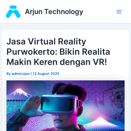
Skip
Main
Arjun Technology
to
Men
content
Jasa Virtual Reality
Purwokerto: Bikin Realita
Makin Keren dengan VR!
By
admin.ajun
/
12 August 2025