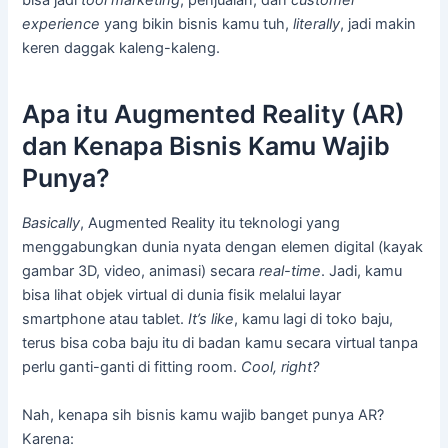
bisa jadi
tool marketing
, penjualan, dan
customer
experience
yang bikin bisnis kamu tuh,
literally
, jadi makin
keren daggak kaleng-kaleng.
Apa itu Augmented Reality (AR)
dan Kenapa Bisnis Kamu Wajib
Punya?
Basically
, Augmented Reality itu teknologi yang
menggabungkan dunia nyata dengan elemen digital (kayak
gambar 3D, video, animasi) secara
real-time
. Jadi, kamu
bisa lihat objek virtual di dunia fisik melalui layar
smartphone atau tablet.
It’s like
, kamu lagi di toko baju,
terus bisa coba baju itu di badan kamu secara virtual tanpa
perlu ganti-ganti di fitting room.
Cool, right?
Nah, kenapa sih bisnis kamu wajib banget punya AR?
Karena: