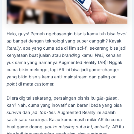
Halo, guys! Pernah ngebayangin bisnis kamu tuh bisa
level
up
banget dengan teknologi yang super canggih? Kayak,
literally
, apa yang cuma ada di film sci-fi, sekarang bisa jadi
kenyataan buat jualan atau
branding
kamu.
Well
, kenalan
yuk sama yang namanya Augmented Reality (AR)! Nggak
cuma bikin melongo, tapi AR ini bisa jadi game-changer
yang bikin bisnis kamu anti-mainstream dan paling
on
point
di mata customer.
Di era digital sekarang, persaingan bisnis itu
gila-gilaan
,
kan? Nah, cuma yang inovatif dan berani beda yang bisa
survive
dan jadi
top-tier
. Augmented Reality ini adalah
salah satu kuncinya. Kalau kamu masih mikir AR itu cuma
buat game doang,
you’re missing out a lot, actually
. AR itu