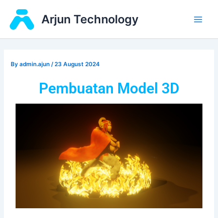
Skip
Main
Arjun Technology
to
Men
content
By
admin.ajun
/
23 August 2024
Pembuatan Model 3D