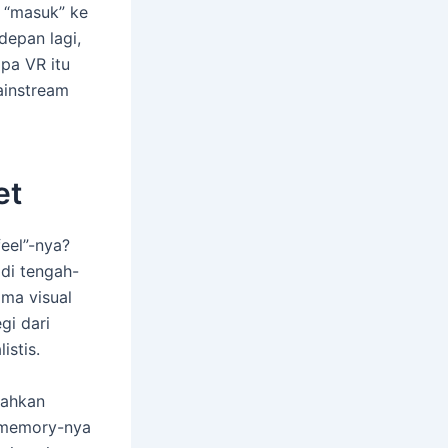
a “masuk” ke
depan lagi,
apa VR itu
ainstream
et
eel”-nya?
 di tengah-
ama visual
gi dari
istis.
bahkan
di memory-nya