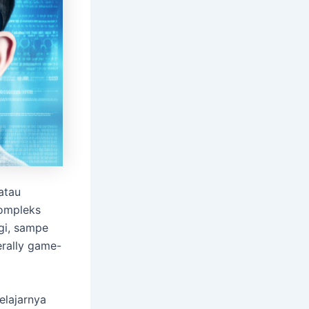
atau
kompleks
gi, sampe
erally game-
elajarnya