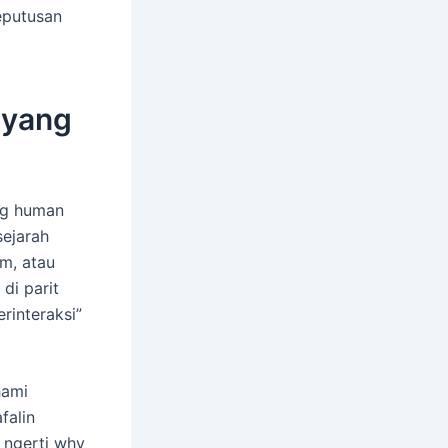
eputusan
 yang
ang human
sejarah
am, atau
di parit
rinteraksi”
hami
falin
o ngerti why