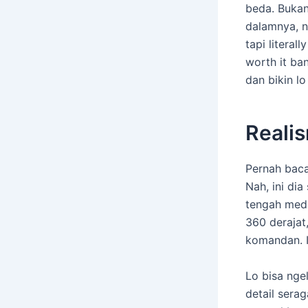
beda. Bukan
dalamnya, n
tapi literal
worth it ba
dan bikin lo
Reali
Pernah baca
Nah, ini dia
tengah meda
360 derajat
komandan. In
Lo bisa nge
detail serag