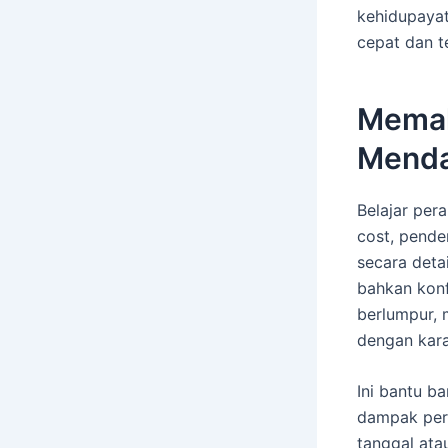
kehidupayat
cepat dan t
Memah
Mend
Belajar per
cost, pender
secara deta
bahkan konfl
berlumpur, 
dengan kara
Ini bantu b
dampak pera
tanggal atau