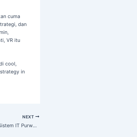
ukan cuma
trategi, dan
min,
i, VR itu
di cool,
strategy in
NEXT
Website Custom Sistem IT Purwokerto: Bikin Bisnis Kamu Anti Ribet & Makin Cuan Bareng Arjun Tech!