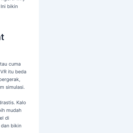
ni bikin
t
atau cuma
 VR itu beda
 bergerak,
m simulasi.
rastis. Kalo
ebih mudah
el di
 dan bikin