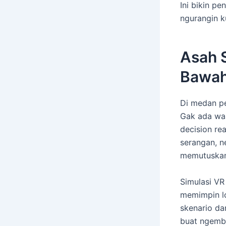
Ini bikin pe
ngurangin k
Asah S
Bawah
Di medan pe
Gak ada wak
decision rea
serangan, n
memutuskan 
Simulasi VR 
memimpin lo
skenario da
buat ngemba