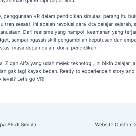
kayak main game tapi dapet ilmu.
ly, penggunaan VR dalam pendidikan simulasi perang itu b
 tren sesaat. Ini adalah revolusi cara kita belajar sejarah, s
nusiaan. Dari realisme yang nampol, keamanan yang terja
udget, sampai ngasah skill pengambilan keputusan dan empat
nvestasi masa depan dalam dunia pendidikan.
i Z dan Alfa yang udah melek teknologi, ini bikin belajar ja
 dan gak lagi kayak beban. Ready to experience history and 
 level? Let’s go VR!
Anti Boring! Kenapa AR di Simulasi Perang Bikin Pendidikan Makin Auto Keren & Nambah Skill?