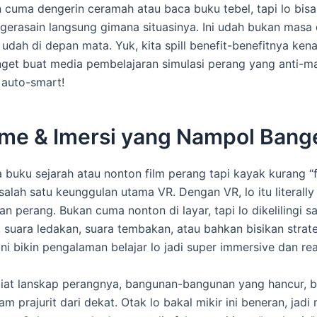
 cuma dengerin ceramah atau baca buku tebel, tapi lo bis
gerasain langsung gimana situasinya. Ini udah bukan masa 
ly udah di depan mata. Yuk, kita spill benefit-benefitnya ken
nget buat media pembelajaran simulasi perang yang anti-m
 auto-smart!
sme & Imersi yang Nampol Bang
 buku sejarah atau nonton film perang tapi kayak kurang “f
 salah satu keunggulan utama VR. Dengan VR, lo itu literally
n perang. Bukan cuma nonton di layar, tapi lo dikelilingi s
, suara ledakan, suara tembakan, atau bahkan bisikan strate
i bikin pengalaman belajar lo jadi super immersive dan real
liat lanskap perangnya, bangunan-bangunan yang hancur, 
am prajurit dari dekat. Otak lo bakal mikir ini beneran, ja