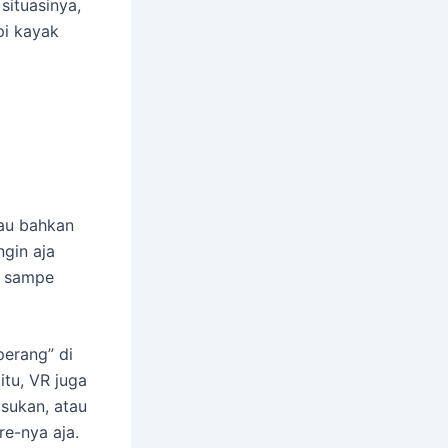
situasinya,
pi kayak
tau bahkan
ngin aja
i, sampe
rperang” di
itu, VR juga
asukan, atau
e-nya aja.