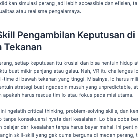
ndidikan simulasi perang jadi lebih accessible dan efisien, t
ualitas atau realisme pengalamaya.
kill Pengambilan Keputusan di
 Tekanan
rang, setiap keputusan itu krusial dan bisa nentuin hidup a
tu buat mikir panjang atau galau. Nah, VR itu challenges l
l-time di bawah tekanan yang tinggi. Misalnya, lo harus mili
entuin strategi buat ngadepin musuh yang unpredictable, a
apakah harus rescue tim lo atau fokus pada misi utama.
ini ngelatih critical thinking, problem-solving skills, dan 
 tanpa konsekuensi nyata dari kesalahan. Lo bisa coba be
n belajar dari kesalahan tanpa harus bayar mahal. Ini penti
ngin skill-skill yang gak cuma berguna di medan perang, ta