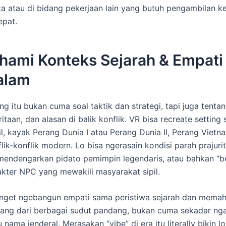
a atau di bidang pekerjaan lain yang butuh pengambilan k
epat.
ami Konteks Sejarah & Empati
alam
ang itu bukan cuma soal taktik dan strategi, tapi juga tent
itaan, dan alasan di balik konflik. VR bisa recreate setting 
il, kayak Perang Dunia I atau Perang Dunia II, Perang Vietn
ik-konflik modern. Lo bisa ngerasain kondisi parah prajurit 
mendengarkan pidato pemimpin legendaris, atau bahkan “be
kter NPC yang mewakili masyarakat sipil.
anget ngebangun empati sama peristiwa sejarah dan mema
ng dari berbagai sudut pandang, bukan cuma sekadar nga
 nama jenderal. Merasakan “vibe” di era itu literally bikin l