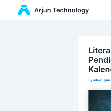
Skip
Arjun Technology
to
content
Liter
Pendi
Kalen
By
admin.ajun