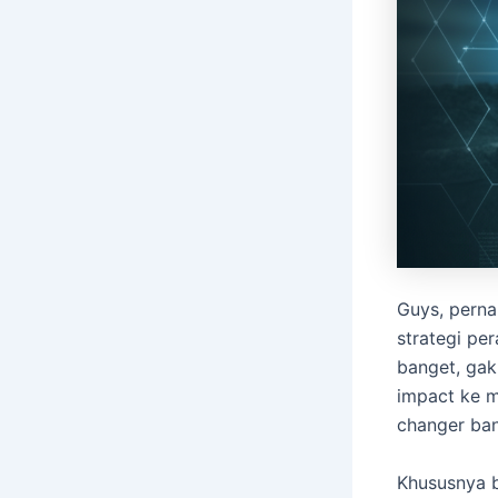
Guys, perna
strategi pe
banget, gak
impact ke ma
changer bang
Khususnya bu