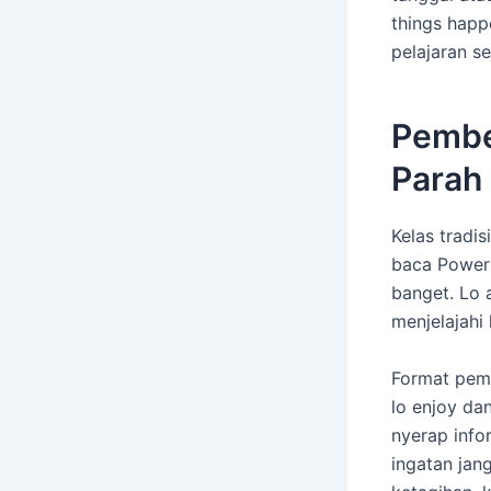
things happe
pelajaran s
Pembe
Parah
Kelas tradi
baca Power 
banget. Lo a
menjelajahi
Format pembe
lo enjoy da
nyerap info
ingatan jang