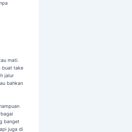
anpa
tau mati.
o buat take
h jalur
tau bahkan
kemampuan
rbagai
ng banget
pi juga di