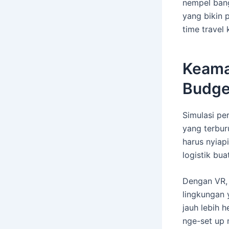
nempel bang
yang bikin 
time travel 
Keama
Budget
Simulasi pe
yang terbur
harus nyiapi
logistik bua
Dengan VR, s
lingkungan y
jauh lebih 
nge-set up 