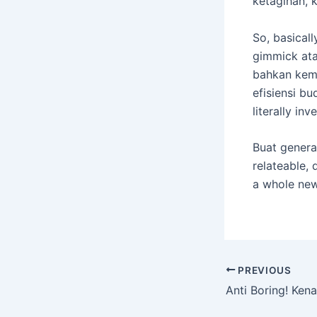
ketagihan, 
So, basical
gimmick atau
bahkan kema
efisiensi b
literally i
Buat generas
relateable,
a whole new
PREVIOUS