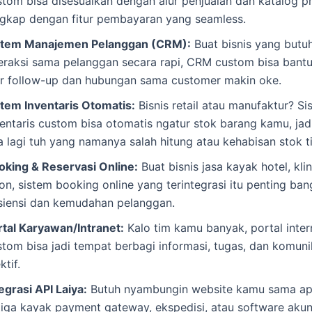
stom bisa disesuaikan dengan alur penjualan dan katalog 
ngkap dengan fitur pembayaran yang seamless.
stem Manajemen Pelanggan (CRM):
Buat bisnis yang butu
teraksi sama pelanggan secara rapi, CRM custom bisa bant
ar follow-up dan hubungan sama customer makin oke.
stem Inventaris Otomatis:
Bisnis retail atau manufaktur? Si
ventaris custom bisa otomatis ngatur stok barang kamu, ja
a lagi tuh yang namanya salah hitung atau kehabisan stok ti
oking & Reservasi Online:
Buat bisnis jasa kayak hotel, klin
on, sistem booking online yang terintegrasi itu penting ban
isiensi dan kemudahan pelanggan.
rtal Karyawan/Intranet:
Kalo tim kamu banyak, portal inter
stom bisa jadi tempat berbagi informasi, tugas, dan komuni
ktif.
egrasi API Laiya:
Butuh nyambungin website kamu sama apl
tiga kayak payment gateway, ekspedisi, atau software akun