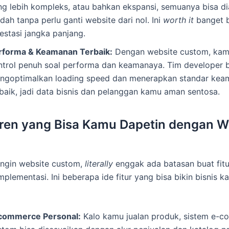
ng lebih kompleks, atau bahkan ekspansi, semuanya bisa d
ah tanpa perlu ganti website dari nol. Ini
worth it
banget 
estasi jangka panjang.
rforma & Keamanan Terbaik:
Dengan website custom, kam
ntrol penuh soal performa dan keamanaya. Tim developer b
ngoptimalkan loading speed dan menerapkan standar kea
rbaik, jadi data bisnis dan pelanggan kamu aman sentosa.
eren yang Bisa Kamu Dapetin dengan W
m
ngin website custom,
literally
enggak ada batasan buat fitur
mplementasi. Ini beberapa ide fitur yang bisa bikin bisnis 
commerce Personal:
Kalo kamu jualan produk, sistem e-