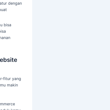
iatur dengan
buat
u bisa
isa
manan
ebsite
-fitur yang
kamu makin
commerce