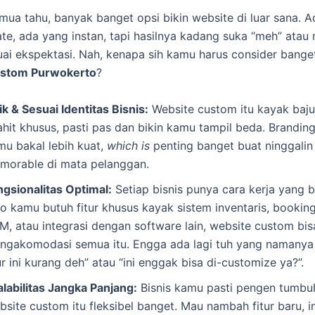
emua tahu, banyak banget opsi bikin website di luar sana. 
te, ada yang instan, tapi hasilnya kadang suka “meh” atau
ai ekspektasi. Nah, kenapa sih kamu harus consider bang
ustom Purwokerto
?
k & Sesuai Identitas Bisnis:
Website custom itu kayak baj
ahit khusus, pasti pas dan bikin kamu tampil beda. Branding
mu bakal lebih kuat,
which is
penting banget buat ninggalin
morable di mata pelanggan.
ngsionalitas Optimal:
Setiap bisnis punya cara kerja yang 
o kamu butuh fitur khusus kayak sistem inventaris, booking
M, atau integrasi dengan software lain, website custom bis
ngakomodasi semua itu. Engga ada lagi tuh yang namanya
ur ini kurang deh” atau “ini enggak bisa di-customize ya?”.
alabilitas Jangka Panjang:
Bisnis kamu pasti pengen tumbu
site custom itu fleksibel banget. Mau nambah fitur baru, i