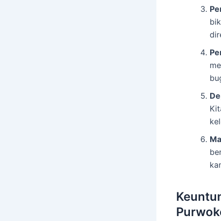
Pe
bi
di
Pe
me
bu
De
Ki
kel
Ma
be
ka
Keuntun
Purwok