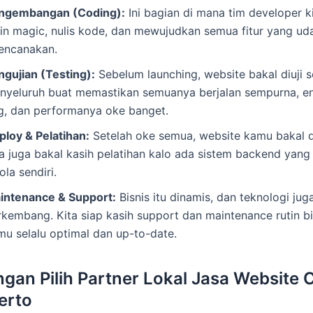
ngembangan (Coding):
Ini bagian di mana tim developer k
kin magic, nulis kode, dan mewujudkan semua fitur yang ud
rencanakan.
ngujian (Testing):
Sebelum launching, website bakal diuji 
nyeluruh buat memastikan semuanya berjalan sempurna, e
g, dan performanya oke banget.
ploy & Pelatihan:
Setelah oke semua, website kamu bakal d
ta juga bakal kasih pelatihan kalo ada sistem backend yang
ola sendiri.
intenance & Support:
Bisnis itu dinamis, dan teknologi jug
rkembang. Kita siap kasih support dan maintenance rutin b
mu selalu optimal dan up-to-date.
gan Pilih Partner Lokal Jasa Website
erto