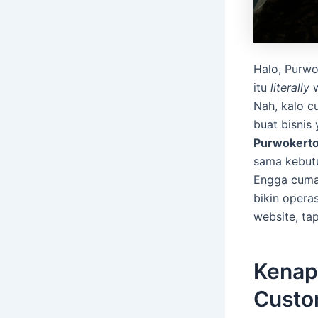
Halo, Purwo
itu
literally
w
Nah, kalo c
buat bisnis
Purwokert
sama kebutu
Engga cuma 
bikin operas
website, ta
Kenap
Custo