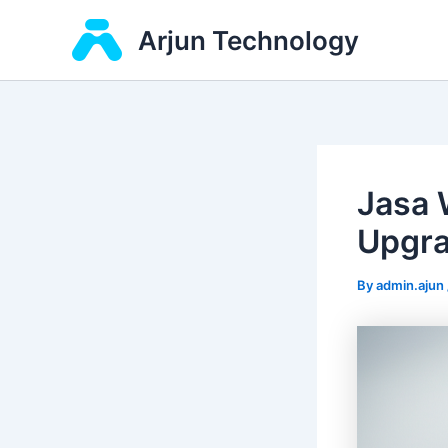
Skip
Arjun Technology
to
content
Jasa 
Upgra
By
admin.ajun