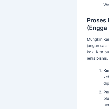
We
Proses 
(Engga 
Mungkin kamu
jangan sala
kok. Kita p
jenis bisnis
Ko
ke
dip
Pe
bl
pe