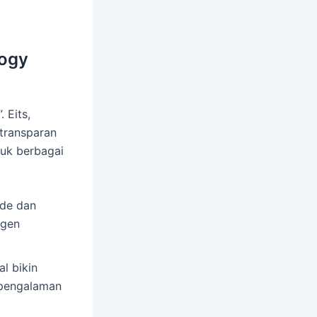
logy
 Eits,
transparan
tuk berbagai
:
ide dan
ngen
al bikin
r pengalaman