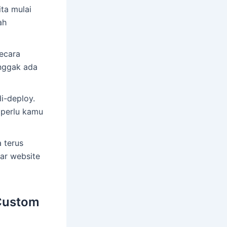
ita mulai
ah
secara
nggak ada
i-deploy.
 perlu kamu
a terus
iar website
 Custom