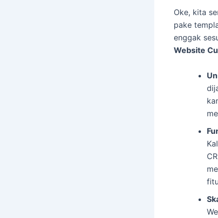
Oke, kita s
pake templa
enggak sesu
Website C
Uni
dij
ka
me
Fu
Kal
CR
me
fit
Sk
Web