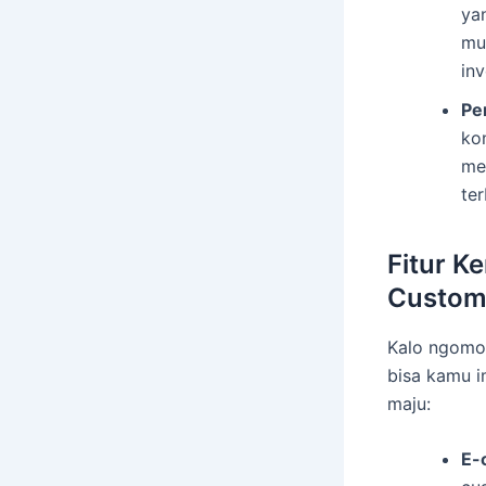
ya
mud
inv
Pe
ko
me
te
Fitur K
Custo
Kalo ngomo
bisa kamu i
maju:
E-