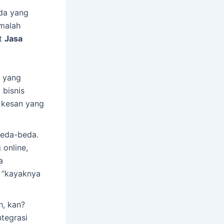
Ada yang
 malah
et
Jasa
u yang
 bisnis
 kesan yang
beda-beda.
 online,
a
 “kayaknya
h, kan?
ntegrasi