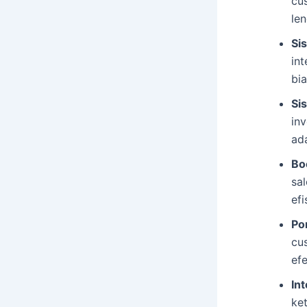
cu
le
Si
in
bi
Si
in
ad
Bo
sal
ef
Po
cu
efe
Int
ke