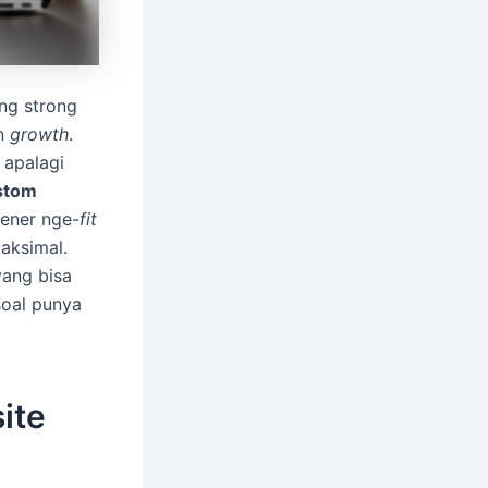
ang strong
en
growth
.
 apalagi
stom
bener nge-
fit
aksimal.
yang bisa
 soal punya
ite