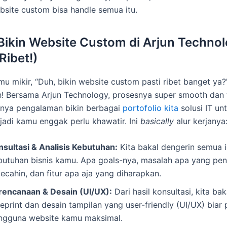
bsite custom bisa handle semua itu.
Bikin Website Custom di Arjun Techno
Ribet!)
 mikir, “Duh, bikin website custom pasti ribet banget ya?”.
h! Bersama Arjun Technology, prosesnya super smooth dan 
unya pengalaman bikin berbagai
portofolio kita
solusi IT un
, jadi kamu enggak perlu khawatir. Ini
basically
alur kerjanya
nsultasi & Analisis Kebutuhan:
Kita bakal dengerin semua 
butuhan bisnis kamu. Apa goals-nya, masalah apa yang pe
ecahin, dan fitur apa aja yang diharapkan.
rencanaan & Desain (UI/UX):
Dari hasil konsultasi, kita bak
ueprint dan desain tampilan yang user-friendly (UI/UX) bia
ngguna website kamu maksimal.