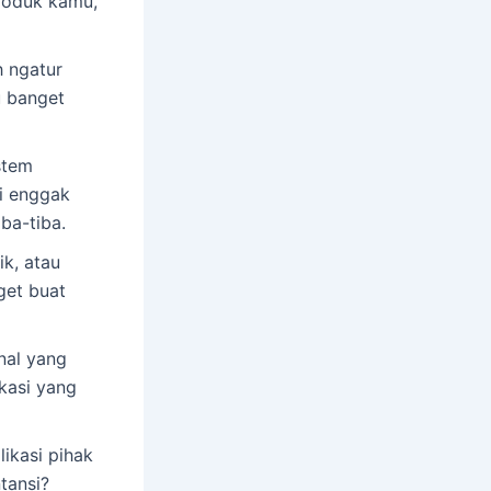
produk kamu,
h ngatur
u banget
stem
di enggak
ba-tiba.
ik, atau
get buat
nal yang
kasi yang
ikasi pihak
tansi?