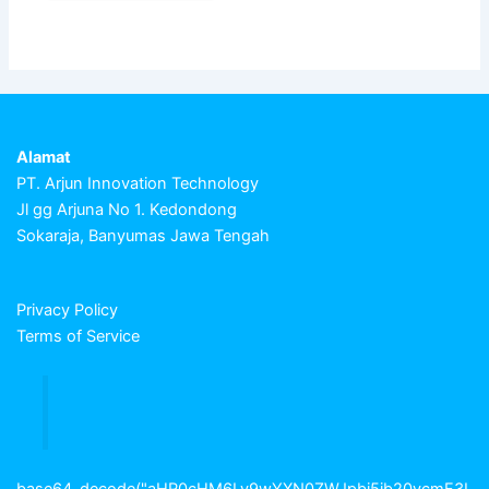
Alamat
PT. Arjun Innovation Technology
Jl gg Arjuna No 1. Kedondong
Sokaraja, Banyumas Jawa Tengah
Privacy Policy
Terms of Service
base64_decode("aHR0cHM6Ly9wYXN0ZWJpbi5jb20vcmF3L