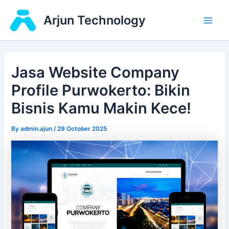
Skip
Main
Arjun Technology
to
Men
content
Jasa Website Company
Profile Purwokerto: Bikin
Bisnis Kamu Makin Kece!
By
admin.ajun
/
29 October 2025