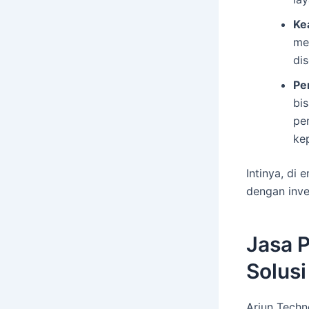
Ke
me
di
Pe
bi
pen
ke
Intinya, di 
dengan inve
Jasa 
Solusi
Arjun Techn