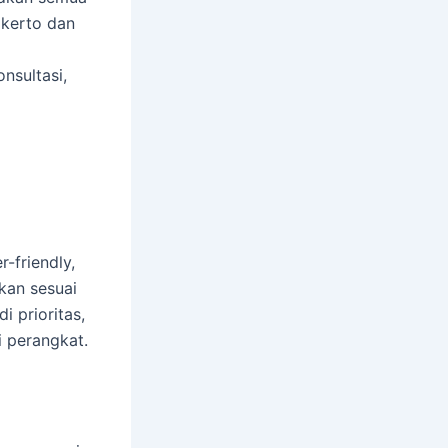
okerto dan
nsultasi,
-friendly,
kan sesuai
i prioritas,
 perangkat.