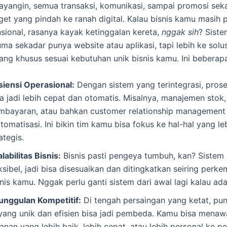
yangin, semua transaksi, komunikasi, sampai promosi sek
et yang pindah ke ranah digital. Kalau bisnis kamu masih p
sional, rasanya kayak ketinggalan kereta,
nggak sih
? Siste
uma sekadar punya website atau aplikasi, tapi lebih ke solus
ang khusus sesuai kebutuhan unik bisnis kamu. Ini beberapa
isiensi Operasional:
Dengan sistem yang terintegrasi, prose
sa jadi lebih cepat dan otomatis. Misalnya, manajemen stok,
mbayaran, atau bahkan customer relationship management
tomatisasi. Ini bikin tim kamu bisa fokus ke hal-hal yang le
ategis.
labilitas Bisnis:
Bisnis pasti pengeya tumbuh, kan? Sistem 
ksibel, jadi bisa disesuaikan dan ditingkatkan seiring per
nis kamu. Nggak perlu ganti sistem dari awal lagi kalau ad
unggulan Kompetitif:
Di tengah persaingan yang ketat, pu
 yang unik dan efisien bisa jadi pembeda. Kamu bisa mena
anan yang lebih baik, lebih cepat, atau lebih personal ke p