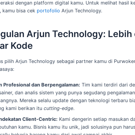
teraksi dengan platform digital kamu. Untuk melihat hasil k
, kamu bisa cek
portofolio
Arjun Technology.
gulan Arjun Technology: Lebih 
ar Kode
s pilih Arjun Technology sebagai partner kamu di Purwoker
asaya:
m Profesional dan Berpengalaman:
Tim kami terdiri dari de
sainer, dan analis sistem yang punya segudang pengalaman
dangnya. Mereka selalu update dengan teknologi terbaru bia
ng kami berikan itu
cutting-edge
.
ndekatan Client-Centric:
Kami dengerin setiap masukan d
utuhan kamu. Bisnis kamu itu unik, jadi solusinya pun haru
erally
bekerja bareng kamu dari awal sampai akhir.