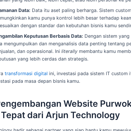
amanan Data:
Data itu aset paling berharga. Sistem custo
mungkinkan kamu punya kontrol lebih besar terhadap kea
sesuaikan dengan standar dan kebutuhan bisnis kamu sendir
ngambilan Keputusan Berbasis Data:
Dengan sistem yang 
sa mengumpulkan dan menganalisis data penting tentang p
jualan, dan operasional. Ini
literally
membantu kamu memb
putusan yang lebih cerdas dan strategis.
era
transformasi digital
ini, investasi pada sistem IT custom 
stasi pada masa depan bisnis kamu.
Pengembangan Website Purwok
 Tepat dari Arjun Technology
ology hadir sebagai partner yang siap bantu kamu mewuj