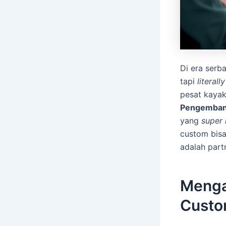
Di era serba
tapi
literally
pesat kaya
Pengemban
yang
super 
custom bisa
adalah part
Menga
Custom