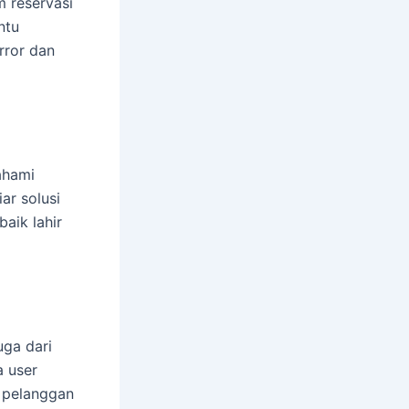
m reservasi
ntu
rror dan
ahami
ar solusi
baik lahir
uga dari
 user
n pelanggan