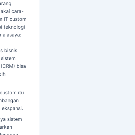
arang
akai cara-
m IT custom
i teknologi
 alasaya:
s bisnis
 sistem
 (CRM) bisa
bih
custom itu
kembangan
a ekspansi.
nya sistem
warkan
elanggan.