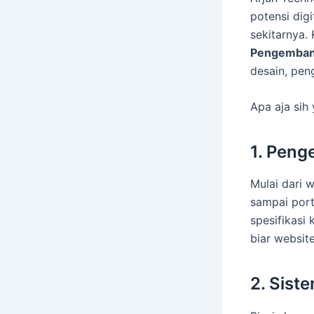
potensi dig
sekitarnya.
Pengemban
desain, pe
Apa aja sih
1. Pen
Mulai dari 
sampai port
spesifikasi 
biar websit
2. Siste