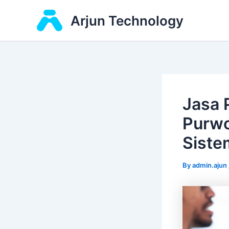
Skip
Arjun Technology
to
content
Jasa
Purwo
Siste
By
admin.ajun