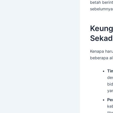
betah berin
sebelumnya
Keung
Sekad
Kenapa haru
beberapa al
Ti
de
bi
ya
Pe
keb
lit