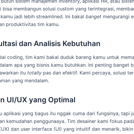
 butuh sistem manajemen inventory, aplikasi HR, atau siste
i bisa membangun solusi custom yang terintegrasi, memba
kamu jadi lebih streamlined. Ini bakal
banget
mengurangi e
n produktivitas tim kamu.
ultasi dan Analisis Kebutuhan
lai coding, tim kami bakal duduk bareng kamu untuk mem
alam apa yang bisnis kamu butuhkan. Ini penting banget bi
awarkan itu
totally
pas dan efektif. Kami percaya, solusi ter
aman yang mendalam.
in UI/UX yang Optimal
u aplikasi yang bagus itu nggak cuma dari fungsinya, tapi j
dan kemudahan penggunaaya. Tim desainer kami fokus pada
UX) dan user interface (UI) yang intuitif dan menarik, biki