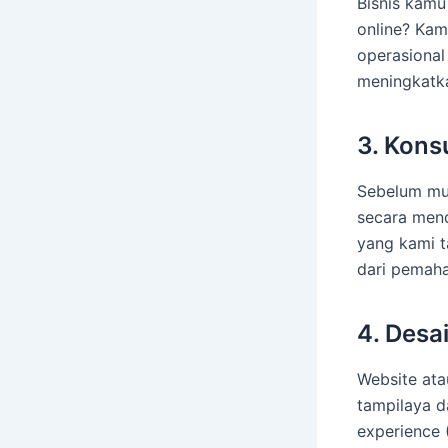
Bisnis kamu
online? Kam
operasional 
meningkatka
3. Kons
Sebelum mu
secara mend
yang kami t
dari pemah
4. Desa
Website ata
tampilaya 
experience (