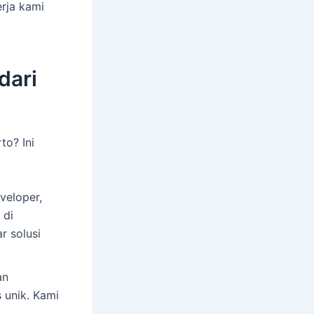
erja kami
dari
to? Ini
veloper,
 di
r solusi
an
s unik. Kami