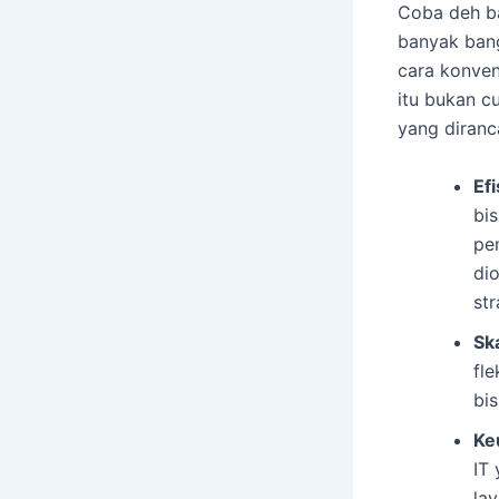
Coba deh ba
banyak bang
cara konven
itu bukan c
yang diranc
Ef
bi
pe
dio
str
Ska
fle
bis
Ke
IT
lay