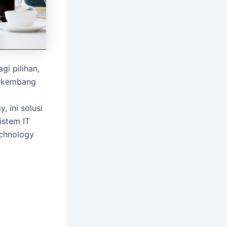
gi pilihan,
erkembang
, ini solusi
istem IT
echnology
T