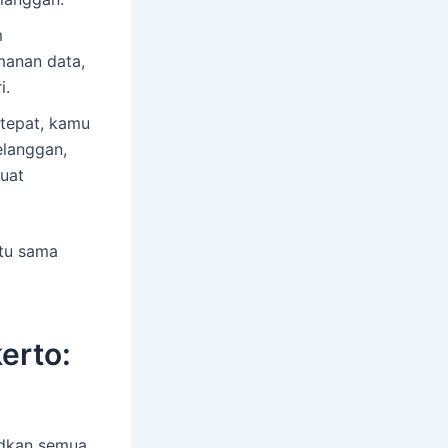
m
manan data,
i.
tepat, kamu
elanggan,
uat
itu sama
erto:
udkan semua