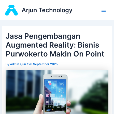
Skip
Main
Arjun Technology
to
Men
content
Jasa Pengembangan
Augmented Reality: Bisnis
Purwokerto Makin On Point
By
admin.ajun
/
26 September 2025