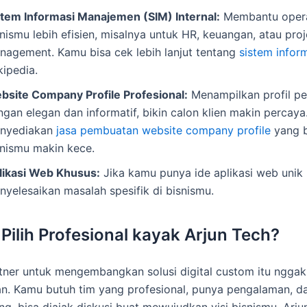
stem Informasi Manajemen (SIM) Internal:
Membantu opera
nismu lebih efisien, misalnya untuk HR, keuangan, atau proj
nagement. Kamu bisa cek lebih lanjut tentang
sistem infor
kipedia.
bsite Company Profile Profesional:
Menampilkan profil p
gan elegan dan informatif, bikin calon klien makin percaya
nyediakan
jasa pembuatan website company profile
yang b
snismu makin kece.
likasi Web Khusus:
Jika kamu punya ide aplikasi web unik
nyelesaikan masalah spesifik di bisnismu.
Pilih Profesional kayak Arjun Tech?
tner untuk mengembangkan solusi digital custom itu nggak
. Kamu butuh tim yang profesional, punya pengalaman, d