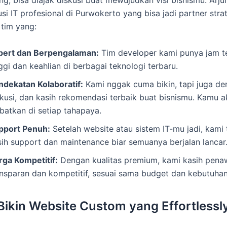
ng, bisa diajak diskusi buat mewujudkan visi bisnismu. Arju
si IT profesional di Purwokerto yang bisa jadi partner stra
tim yang:
pert dan Berpengalaman:
Tim developer kami punya jam t
ggi dan keahlian di berbagai teknologi terbaru.
ndekatan Kolaboratif:
Kami nggak cuma bikin, tapi juga den
skusi, dan kasih rekomendasi terbaik buat bisnismu. Kamu a
ibatkan di setiap tahapaya.
pport Penuh:
Setelah website atau sistem IT-mu jadi, kami 
sih support dan maintenance biar semuanya berjalan lancar
rga Kompetitif:
Dengan kualitas premium, kami kasih pena
ansparan dan kompetitif, sesuai sama budget dan kebutuha
Bikin Website Custom yang Effortlessl