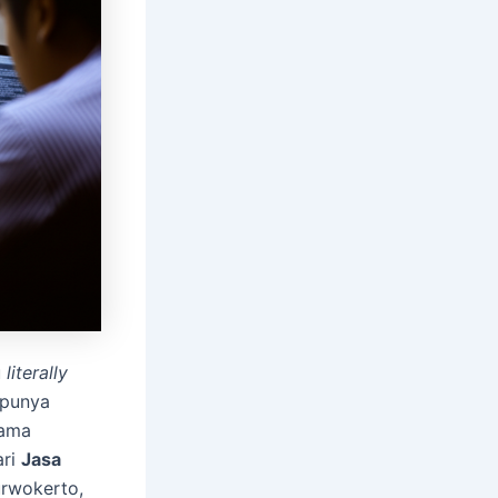
u
literally
 punya
sama
ari
Jasa
urwokerto,