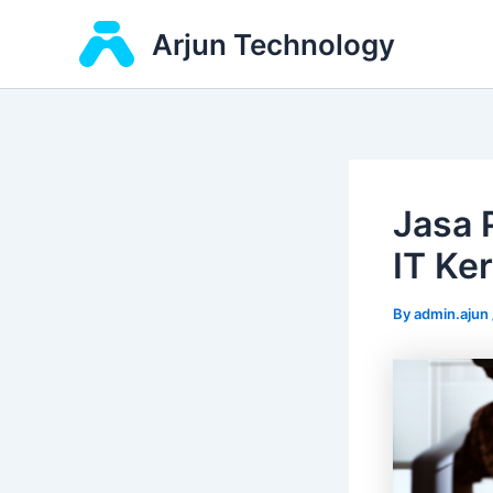
Skip
Arjun Technology
to
content
Jasa 
IT Ke
By
admin.ajun