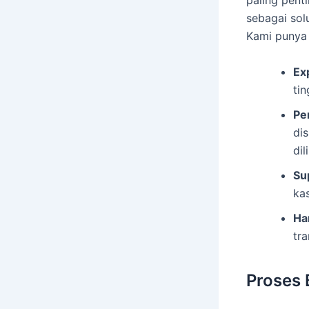
paling penti
sebagai solu
Kami punya 
Ex
tin
Pe
di
dil
Su
ka
Ha
tr
Proses 