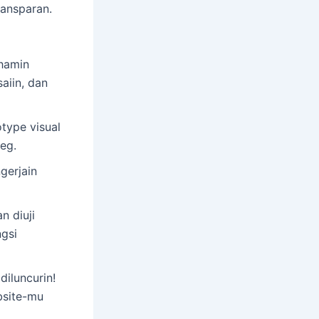
ansparan.
ahamin
aiin, dan
type visual
eg.
gerjain
n diuji
ngsi
iluncurin!
bsite-mu