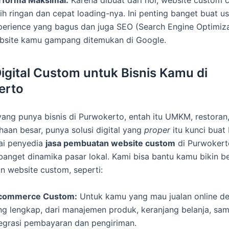
rforma Maksimal:
Karena dibuat dari nol, website custom 
ih ringan dan cepat loading-nya. Ini penting banget buat us
perience yang bagus dan juga SEO (Search Engine Optimizat
bsite kamu gampang ditemukan di Google.
Digital Custom untuk Bisnis Kamu di
erto
ang punya bisnis di Purwokerto, entah itu UMKM, restoran,
haan besar, punya solusi digital yang
proper
itu kunci buat 
ai penyedia
jasa pembuatan website custom
di Purwokert
nget dinamika pasar lokal. Kami bisa bantu kamu bikin be
an website custom, seperti:
commerce Custom:
Untuk kamu yang mau jualan online de
ng lengkap, dari manajemen produk, keranjang belanja, sa
tegrasi pembayaran dan pengiriman.