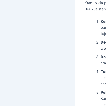
Kami bikin 
Berikut ste
Ko
ba
tuj
De
we
De
cod
Te
se
se
Pe
Ka
sen