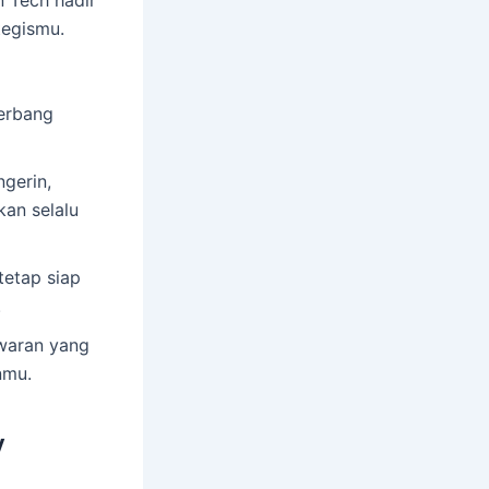
n Tech hadir
tegismu.
erbang
gerin,
kan selalu
tetap siap
.
waran yang
nmu.
y