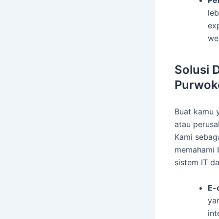
Pe
leb
ex
we
Solusi 
Purwok
Buat kamu y
atau perusa
Kami sebag
memahami ba
sistem IT d
E-
ya
in