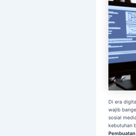
Di era digit
wajib bange
sosial medi
kebutuhan b
Pembuatan