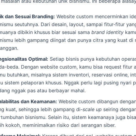
masalah atau kebutuhan unik bisnismu. Ini beberapa alasay
ik dan Sesuai Branding:
Website custom mencerminkan ide
nismu seutuhnya. Dari desain, layout, sampai fitur-fitur yan
muanya dibikin khusus biar sesuai sama
brand identity
kamu.
snismu lebih gampang diingat dan punya citra yang kuat di
langgan.
ngsionalitas Optimal:
Setiap bisnis punya kebutuhan opera
da-beda. Dengan website custom, kamu bisa request fitur 
u butuhkan, misalnya sistem inventori, reservasi online, in
au sistem pelaporan khusus. Nggak perlu lagi pusing nyari 
dang nggak pas atau berbayar mahal.
alabilitas dan Keamanan:
Website custom dibangun dengan 
ng kuat, sehingga lebih gampang di-
scale up
seiring denga
rtumbuhan bisnismu. Selain itu, sistem keamanaya juga bis
ih kokoh, meminimalkan risiko dari serangan siber.