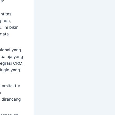
a:
ntitas
g ada,
 Ini bikin
 mata
sional yang
apa aja yang
tegrasi CRM,
plugin yang
arsitektur
n
a dirancang