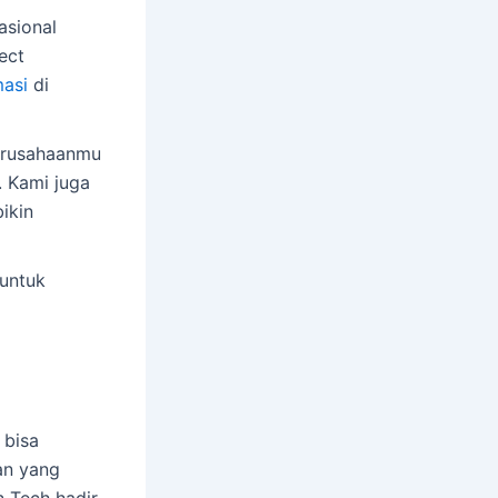
sional
ect
masi
di
erusahaanmu
. Kami juga
ikin
 untuk
 bisa
an yang