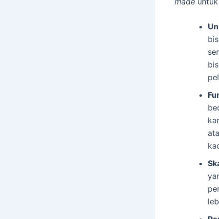
made
untuk 
Un
bis
se
bi
pe
Fu
be
kam
at
ka
Sk
ya
pe
leb