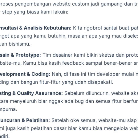
proses pengembangan website custom jadi gampang dan tr
p-step yang biasa kami lakuin:
nsultasi & Analisis Kebutuhan:
Kita ngobrol santai buat p
nget apa yang kamu butuhin, masalah apa yang mau diseles
uan bisnismu.
sain & Prototype:
Tim desainer kami bikin sketsa dan proto
bsite-mu. Kamu bisa kasih feedback sampai bener-bener sr
velopment & Coding:
Nah, di fase ini tim developer mulai n
ing dan bangun fitur-fitur yang udah disepakati.
sting & Quality Assurance:
Sebelum diluncurin, website aka
cara menyeluruh biar nggak ada bug dan semua fitur berfu
mpurna.
luncuran & Pelatihan:
Setelah oke semua, website-mu siap d
mi juga kasih pelatihan dasar biar kamu bisa mengelola we
diri.