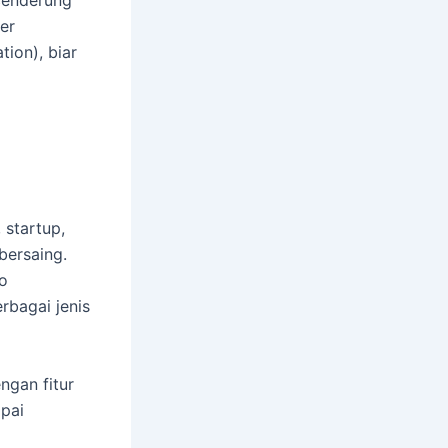
cenderung
er
ion), biar
 startup,
bersaing.
o
rbagai jenis
ngan fitur
mpai