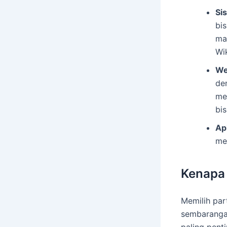
Si
bis
ma
Wi
We
den
me
bi
Ap
me
Kenapa 
Memilih par
sembarangan