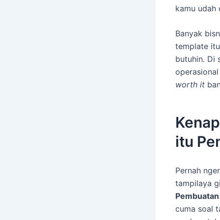
kamu udah d
Banyak bisni
template it
butuhin. Di 
operasiona
worth it
ban
Kenap
itu Pe
Pernah nger
tampilaya g
Pembuatan
cuma soal t