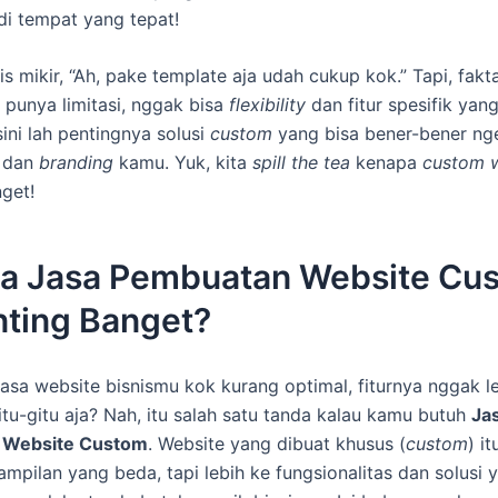
i tempat yang tepat!
s mikir, “Ah, pake template aja udah cukup kok.” Tapi, fakt
u punya limitasi, nggak bisa
flexibility
dan fitur spesifik yan
sini lah pentingnya solusi
custom
yang bisa bener-bener ng
l dan
branding
kamu. Yuk, kita
spill the tea
kenapa
custom 
get!
a Jasa Pembuatan Website Cu
nting Banget?
asa website bisnismu kok kurang optimal, fiturnya nggak l
itu-gitu aja? Nah, itu salah satu tanda kalau kamu butuh
Ja
 Website Custom
. Website yang dibuat khusus (
custom
) i
ampilan yang beda, tapi lebih ke fungsionalitas dan solusi