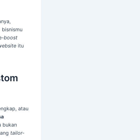
anya,
g bisnismu
e-
boost
website
itu
stom
engkap, atau
sa
tu bukan
 yang
tailor-