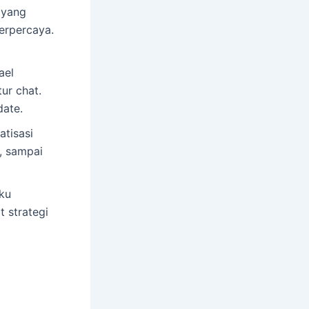
 yang
terpercaya.
ael
ur chat.
date.
atisasi
, sampai
ku
 strategi