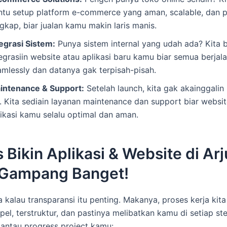
ntu setup platform e-commerce yang aman, scalable, dan p
gkap, biar jualan kamu makin laris manis.
tegrasi Sistem:
Punya sistem internal yang udah ada? Kita b
egrasiin website atau aplikasi baru kamu biar semua berjal
amlessly dan datanya gak terpisah-pisah.
intenance & Support:
Setelah launch, kita gak akainggalin
a. Kita sediain layanan maintenance dan support biar websit
likasi kamu selalu optimal dan aman.
 Bikin Aplikasi & Website di Ar
 Gampang Banget!
 kalau transparansi itu penting. Makanya, proses kerja kita
pel, terstruktur, dan pastinya melibatkan kamu di setiap ste
antau progress project kamu: