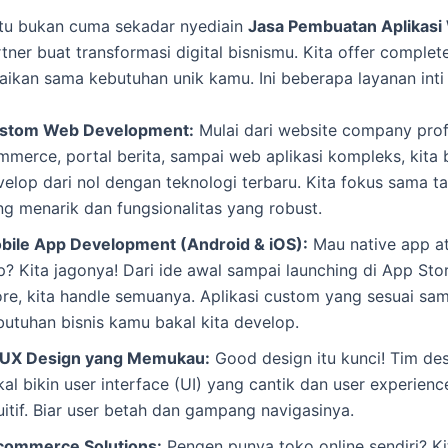
itu bukan cuma sekadar nyediain
Jasa Pembuatan Aplikasi
rtner buat transformasi digital bisnismu. Kita offer complet
aikan sama kebutuhan unik kamu. Ini beberapa layanan inti 
stom Web Development:
Mulai dari website company profi
mmerce, portal berita, sampai web aplikasi kompleks, kita 
velop dari nol dengan teknologi terbaru. Kita fokus sama t
ng menarik dan fungsionalitas yang robust.
bile App Development (Android & iOS):
Mau native app at
p? Kita jagonya! Dari ide awal sampai launching di App Sto
ore, kita handle semuanya. Aplikasi custom yang sesuai sa
butuhan bisnis kamu bakal kita develop.
/UX Design yang Memukau:
Good design itu kunci! Tim des
al bikin user interface (UI) yang cantik dan user experien
uitif. Biar user betah dan gampang navigasinya.
commerce Solutions:
Pengen punya toko online sendiri? Ki