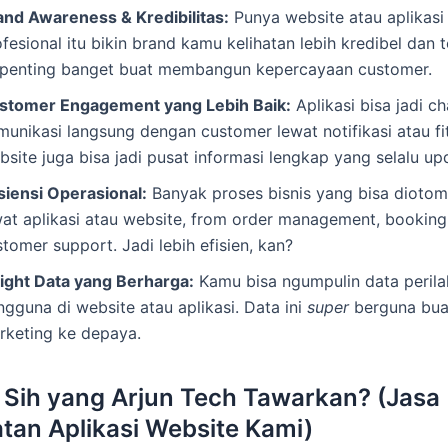
and Awareness & Kredibilitas:
Punya website atau aplikasi
fesional itu bikin brand kamu kelihatan lebih kredibel dan 
i penting banget buat membangun kepercayaan customer.
stomer Engagement yang Lebih Baik:
Aplikasi bisa jadi ch
munikasi langsung dengan customer lewat notifikasi atau fit
site juga bisa jadi pusat informasi lengkap yang selalu up
isiensi Operasional:
Banyak proses bisnis yang bisa diotom
wat aplikasi atau website, from order management, booking
tomer support. Jadi lebih efisien, kan?
sight Data yang Berharga:
Kamu bisa ngumpulin data perila
ngguna di website atau aplikasi. Data ini
super
berguna buat
rketing ke depaya.
 Sih yang Arjun Tech Tawarkan? (Jasa
an Aplikasi Website Kami)