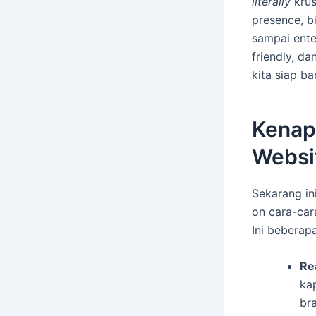
literally
krus
presence, b
sampai ente
friendly, da
kita siap ba
Kenapa
Websi
Sekarang in
on cara-car
Ini beberap
Re
kap
br