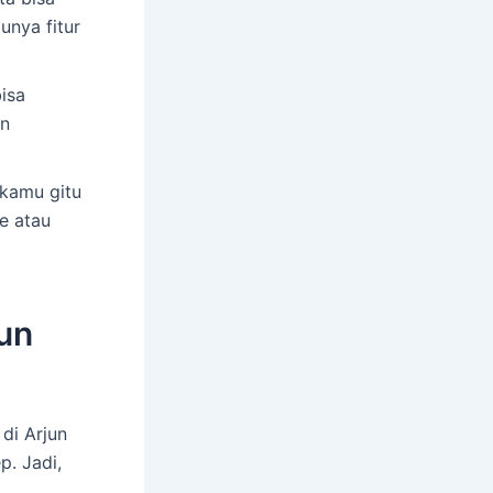
unya fitur
isa
an
 kamu gitu
e atau
jun
 di Arjun
p. Jadi,