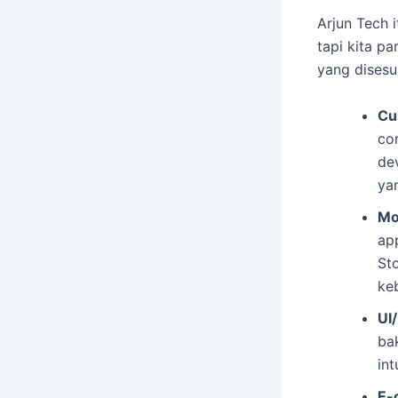
Arjun Tech 
tapi kita pa
yang disesu
Cu
co
de
ya
Mo
ap
St
ke
UI
bak
int
E-