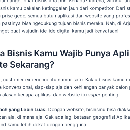
ial banget buat bisnis apa pun. Kenapa? Karena, without an
isnis kamu bakalan ketinggalan jauh dari kompetitor. Dari st
rprise gede, semua butuh aplikasi dan website yang profesi
n pastinya bisa ngedukung tujuan bisnis mereka. Nah, di Arj
nget buat wujudin ide-ide digital kamu jadi kenyataan!
 Bisnis Kamu Wajib Punya Apli
te Sekarang?
i, customer experience itu nomor satu. Kalau bisnis kamu m
a konvensional, siap-siap aja deh kehilangan banyak calon
a alasan kenapa aplikasi dan website itu
super
penting:
ach yang Lebih Luas:
Dengan website, bisnismu bisa diakse
an aja, di mana aja. Gak ada lagi batasan geografis! Aplika
and kamu lebih dekat dengan pengguna.