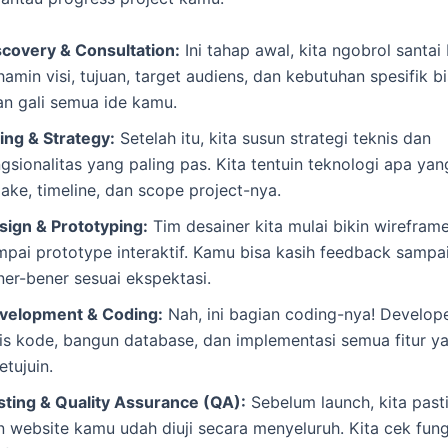
scovery & Consultation:
Ini tahap awal, kita ngobrol santai
amin visi, tujuan, target audiens, dan kebutuhan spesifik b
an gali semua ide kamu.
ing & Strategy:
Setelah itu, kita susun strategi teknis dan
ngsionalitas yang paling pas. Kita tentuin teknologi apa ya
ake, timeline, dan scope project-nya.
sign & Prototyping:
Tim desainer kita mulai bikin wirefram
mpai prototype interaktif. Kamu bisa kasih feedback sampa
ner-bener sesuai ekspektasi.
velopment & Coding:
Nah, ini bagian coding-nya! Develope
lis kode, bangun database, dan implementasi semua fitur y
etujuin.
sting & Quality Assurance (QA):
Sebelum launch, kita pasti
n website kamu udah diuji secara menyeluruh. Kita cek fungs