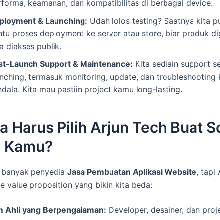
rforma, keamanan, dan kompatibilitas di berbagai device.
ployment & Launching:
Udah lolos testing? Saatnya kita pu
ntu proses deployment ke server atau store, biar produk di
a diakses publik.
st-Launch Support & Maintenance:
Kita sediain support s
unching, termasuk monitoring, update, dan troubleshooting 
dala. Kita mau pastiin project kamu long-lasting.
 Harus Pilih Arjun Tech Buat S
al Kamu?
a banyak penyedia
Jasa Pembuatan Aplikasi Website
, tapi
e value proposition yang bikin kita beda:
m Ahli yang Berpengalaman:
Developer, desainer, dan pro