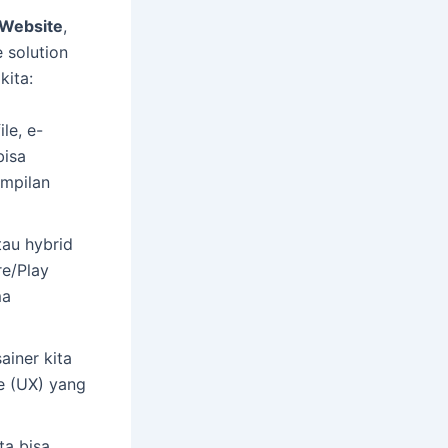
 Website
,
e solution
kita:
le, e-
bisa
ampilan
au hybrid
re/Play
ma
ainer kita
ce (UX) yang
ta bisa