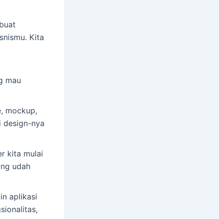
 buat
isnismu. Kita
ng mau
e, mockup,
i design-nya
r kita mulai
ang udah
in aplikasi
ionalitas,