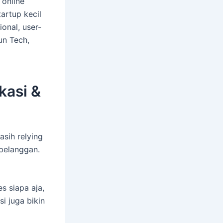
 online
artup kecil
onal, user-
un Tech,
kasi &
asih relying
 pelanggan.
s siapa aja,
si juga bikin