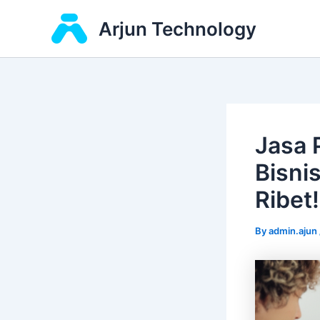
Skip
Arjun Technology
to
content
Jasa 
Bisni
Ribet!
By
admin.ajun