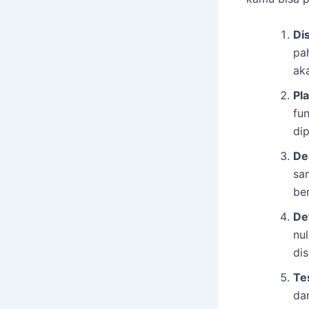
Di
pah
ak
Pla
fu
dip
De
sa
be
De
nu
dis
Te
da