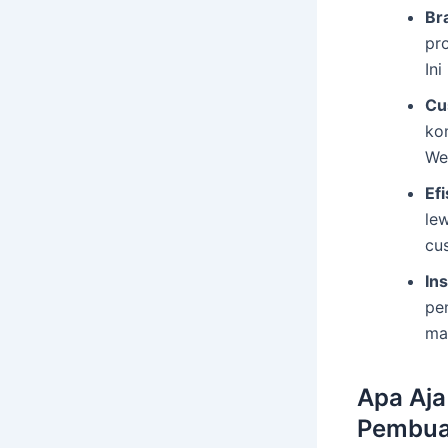
Br
pro
In
Cu
ko
Web
Ef
le
cus
In
pe
ma
Apa Aja
Pembuat