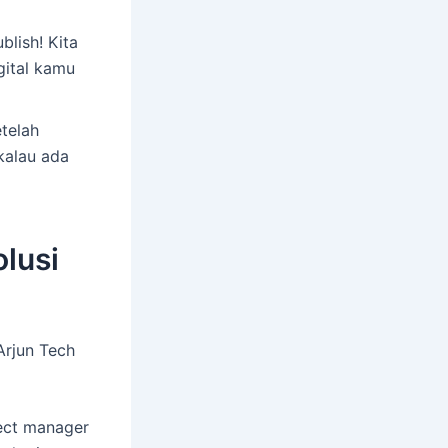
blish! Kita
gital kamu
etelah
kalau ada
olusi
 Arjun Tech
ject manager