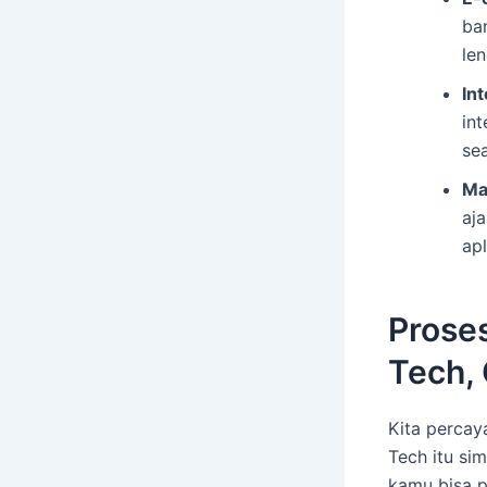
ba
len
In
int
se
Ma
aj
ap
Proses
Tech,
Kita percaya
Tech itu sim
kamu bisa p