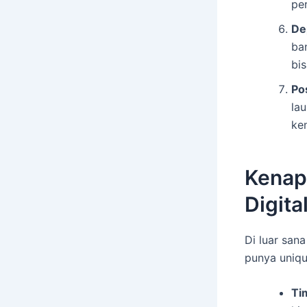
pe
De
ba
bis
Po
la
ken
Kenapa
Digit
Di luar san
punya uniqu
Ti