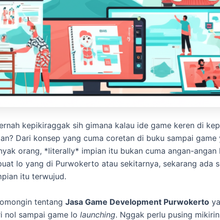
Pernah kepikiraggak sih gimana kalau ide game keren di kep
aan? Dari konsep yang cuma coretan di buku sampai game 
nyak orang, *literally* impian itu bukan cuma angan-angan l
uat lo yang di Purwokerto atau sekitarnya, sekarang ada s
mpian itu terwujud.
ngomongin tentang
Jasa Game Development Purwokerto
ya
ri nol sampai game lo
launching
. Nggak perlu pusing mikiri