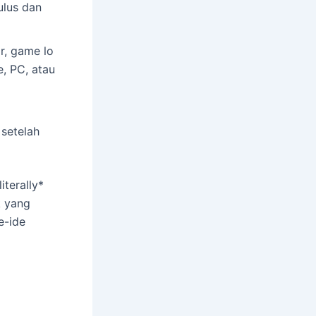
ulus dan
r, game lo
e, PC, atau
 setelah
iterally*
k yang
e-ide