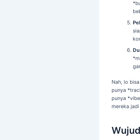
*b
be
Pe
sia
ko
Du
*m
gam
Nah, lo bis
punya *trac
punya *vibe
mereka jadi 
Wujud