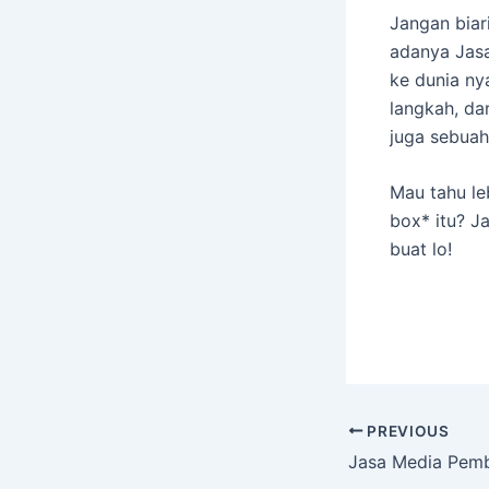
Jangan biar
adanya Jas
ke dunia nya
langkah, da
juga sebuah
Mau tahu le
box* itu? Ja
buat lo!
PREVIOUS