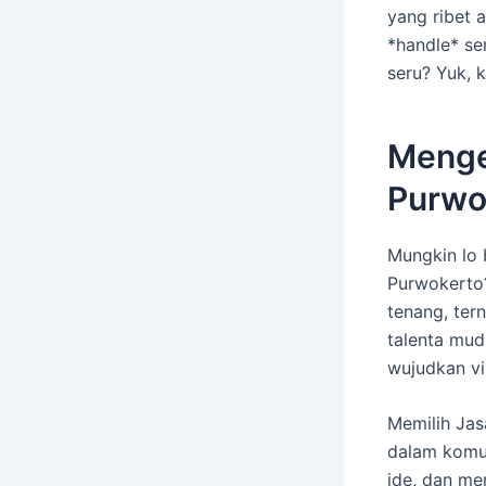
yang ribet 
*handle* se
seru? Yuk, k
Menge
Purwo
Mungkin lo 
Purwokerto?
tenang, tern
talenta mud
wujudkan vis
Memilih Ja
dalam komuni
ide, dan me