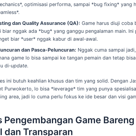
echanics*, optimisasi performa, sampai *bug fixing* yang 
eamless*.
sting dan Quality Assurance (QA):
Game harus diuji coba 
li biar nggak ada *bug* yang ganggu pengalaman main. Ini 
nget biar *user* nggak kabur di awal-awal.
luncuran dan Pasca-Peluncuran:
Nggak cuma sampai jadi, 
mana game lo bisa sampai ke tangan pemain dan tetap bisa
u di-
update
.
s ini butuh keahlian khusus dan tim yang solid. Dengan J
 Purwokerto, lo bisa *leverage* tim yang punya spesialisa
ng area, jadi lo cuma perlu fokus ke ide besar dan visi gam
s Pengembangan Game Bareng 
l dan Transparan