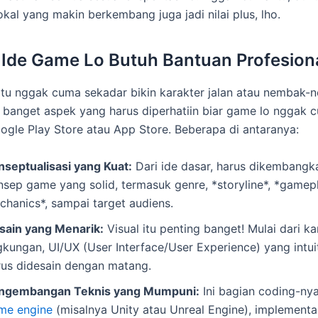
okal yang makin berkembang juga jadi nilai plus, lho.
Ide Game Lo Butuh Bantuan Profesion
itu nggak cuma sekadar bikin karakter jalan atau nembak-
banget aspek yang harus diperhatiin biar game lo nggak c
ogle Play Store atau App Store. Beberapa di antaranya:
nseptualisasi yang Kuat:
Dari ide dasar, harus dikembangka
nsep game yang solid, termasuk genre, *storyline*, *gamep
chanics*, sampai target audiens.
sain yang Menarik:
Visual itu penting banget! Mulai dari ka
gkungan, UI/UX (User Interface/User Experience) yang intui
rus didesain dengan matang.
ngembangan Teknis yang Mumpuni:
Ini bagian coding-nya
me engine
(misalnya Unity atau Unreal Engine), implementa