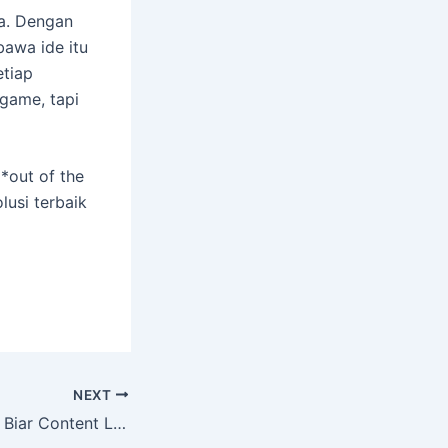
la. Dengan
awa ide itu
etiap
game, tapi
*out of the
lusi terbaik
NEXT
Bikin Artikel Baru: Biar Content Lo Nggak Basi & Relevant Banget!