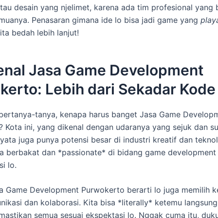
atau desain yang njelimet, karena ada tim profesional yang 
muanya. Penasaran gimana ide lo bisa jadi game yang
play
ita bedah lebih lanjut!
nal Jasa Game Development
kerto: Lebih dari Sekadar Kode
bertanya-tanya, kenapa harus banget Jasa Game Developm
 Kota ini, yang dikenal dengan udaranya yang sejuk dan s
yata juga punya potensi besar di industri kreatif dan tekno
a berbakat dan *passionate* di bidang game development
i lo.
sa Game Development Purwokerto berarti lo juga memilih
kasi dan kolaborasi. Kita bisa *literally* ketemu langsung,
mastikan semua sesuai ekspektasi lo. Nggak cuma itu, duk