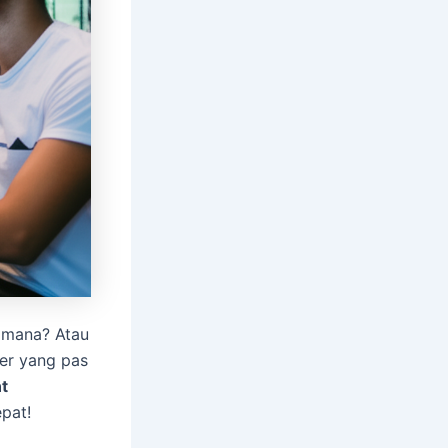
i mana? Atau
er yang pas
t
epat!