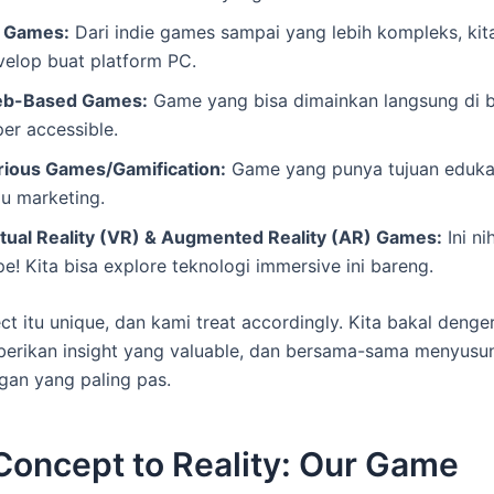
 Games:
Dari indie games sampai yang lebih kompleks, kit
velop buat platform PC.
b-Based Games:
Game yang bisa dimainkan langsung di b
er accessible.
rious Games/Gamification:
Game yang punya tujuan edukasi
au marketing.
rtual Reality (VR) & Augmented Reality (AR) Games:
Ini ni
e! Kita bisa explore teknologi immersive ini bareng.
ct itu unique, dan kami treat accordingly. Kita bakal denger
erikan insight yang valuable, dan bersama-sama menyus
an yang paling pas.
Concept to Reality: Our Game