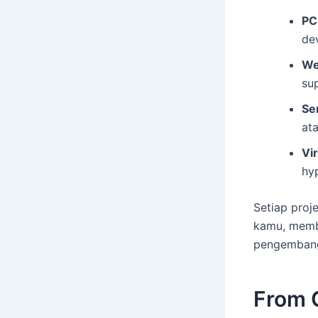
PC
de
We
sup
Se
at
Vi
hyp
Setiap proje
kamu, memb
pengembang
From 