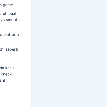
as game.
uruh buat
-nya smooth
ke platform
h, seperti
sa kasih
t check
an!