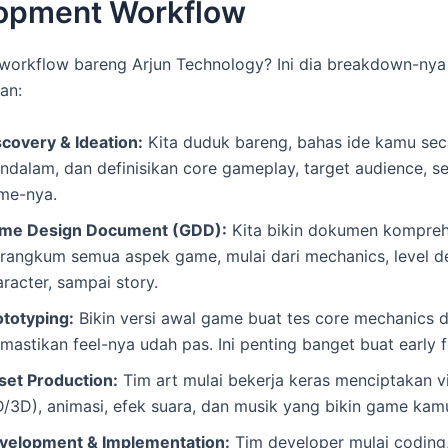
opment Workflow
workflow bareng Arjun Technology? Ini dia breakdown-nya
an:
scovery & Ideation:
Kita duduk bareng, bahas ide kamu sec
ndalam, dan definisikan core gameplay, target audience, se
me-nya.
me Design Document (GDD):
Kita bikin dokumen kompreh
rangkum semua aspek game, mulai dari mechanics, level de
racter, sampai story.
ototyping:
Bikin versi awal game buat tes core mechanics 
mastikan feel-nya udah pas. Ini penting banget buat early 
set Production:
Tim art mulai bekerja keras menciptakan v
D/3D), animasi, efek suara, dan musik yang bikin game kamu
velopment & Implementation:
Tim developer mulai coding