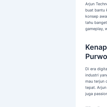
Arjun Techn
buat bantu 
konsep awal
tahu banget
gameplay, w
Kenap
Purwo
Di era digi
industri ya
mau terjun 
tepat. Arjun
juga passio