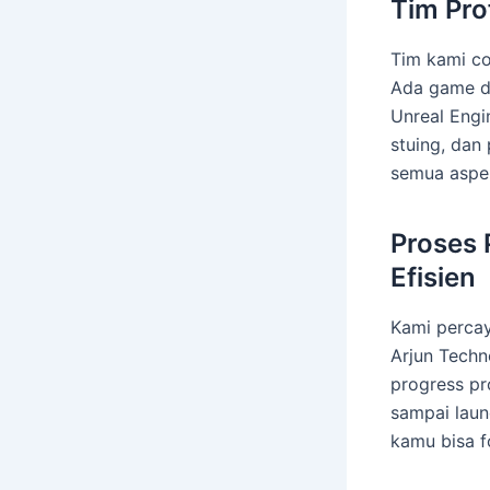
Tim Pro
Tim kami co
Ada game de
Unreal Engi
stuing, dan
semua aspe
Proses
Efisien
Kami percay
Arjun Techn
progress pro
sampai launc
kamu bisa f