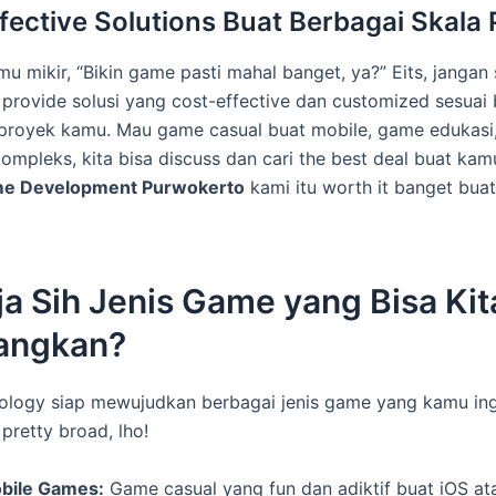
fective Solutions Buat Berbagai Skala
u mikir, “Bikin game pasti mahal banget, ya?” Eits, jangan 
provide solusi yang cost-effective dan customized sesuai
 proyek kamu. Mau game casual buat mobile, game edukasi
ompleks, kita bisa discuss dan cari the best deal buat kamu
me Development Purwokerto
kami itu worth it banget bua
a Sih Jenis Game yang Bisa Kit
angkan?
ology siap mewujudkan berbagai jenis game yang kamu ing
 pretty broad, lho!
bile Games:
Game casual yang fun dan adiktif buat iOS at