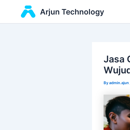
Skip
Arjun Technology
to
content
Jasa 
Wuju
By
admin.ajun