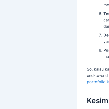
me
Te
ca
dan
De
yan
Po
ma
So, kalau k
end-to-end 
portofolio 
Kesim