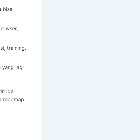
a bisa
rowser,
, training,
h yang lagi
in ide
un roadmap