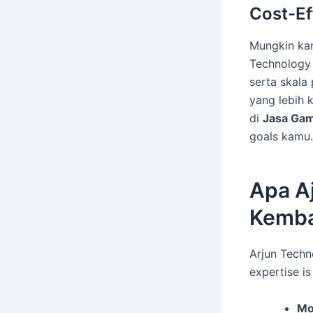
Cost-Ef
Mungkin kam
Technology 
serta skala
yang lebih k
di
Jasa Ga
goals kamu.
Apa Aj
Kemb
Arjun Techn
expertise is
Mo