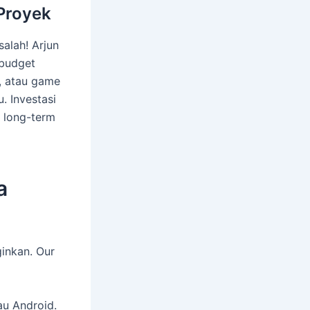
 Proyek
salah! Arjun
 budget
, atau game
. Investasi
t long-term
a
inkan. Our
au Android.