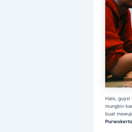
Halo, guys!
mungkin kam
buat mewuju
Purwokert