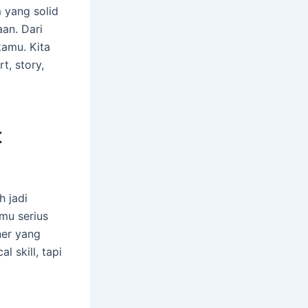
 yang solid
an. Dari
kamu. Kita
t, story,
t
h jadi
mu serius
ner yang
l skill, tapi