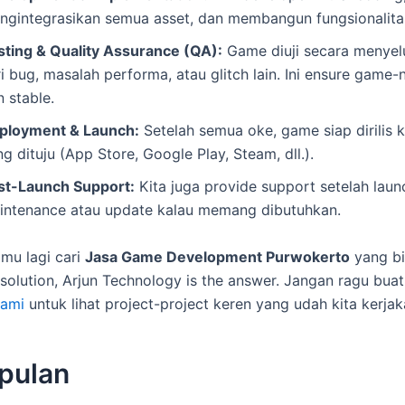
ngintegrasikan semua asset, dan membangun fungsionalit
sting & Quality Assurance (QA):
Game diuji secara menyel
ri bug, masalah performa, atau glitch lain. Ini ensure game
 stable.
ployment & Launch:
Setelah semua oke, game siap dirilis 
g dituju (App Store, Google Play, Steam, dll.).
st-Launch Support:
Kita juga provide support setelah launc
intenance atau update kalau memang dibutuhkan.
amu lagi cari
Jasa Game Development Purwokerto
yang bi
solution, Arjun Technology is the answer. Jangan ragu bua
kami
untuk lihat project-project keren yang udah kita kerjak
pulan