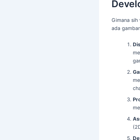
Devel
Gimana sih 
ada gambar
Di
me
ga
Ga
me
cha
Pr
me
As
(2
De