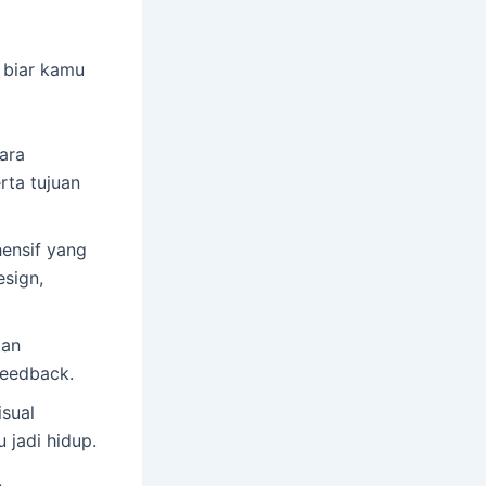
 biar kamu
ara
rta tujuan
ensif yang
sign,
dan
feedback.
isual
 jadi hidup.
,