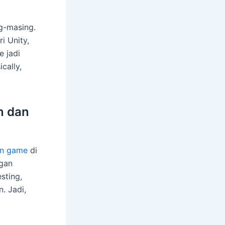
g-masing.
i Unity,
e jadi
cally,
n dan
n game
di
ngan
sting,
. Jadi,