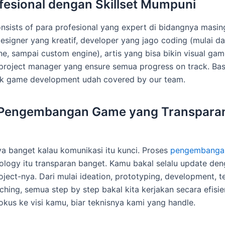
fesional dengan Skillset Mumpuni
nsists of para profesional yang expert di bidangnya masin
signer yang kreatif, developer yang jago coding (mulai dar
ne, sampai custom engine), artis yang bisa bikin visual gam
 project manager yang ensure semua progress on track. Basi
k game development udah covered by our team.
 Pengembangan Game yang Transpara
a banget kalau komunikasi itu kunci. Proses
pengembanga
ology itu transparan banget. Kamu bakal selalu update de
ject-nya. Dari mulai ideation, prototyping, development, te
hing, semua step by step bakal kita kerjakan secara efisien
okus ke visi kamu, biar teknisnya kami yang handle.