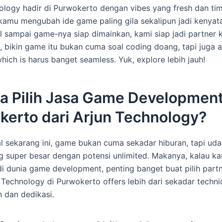
ology hadir di Purwokerto dengan vibes yang fresh dan tim
kamu mengubah ide game paling gila sekalipun jadi kenyata
 sampai game-nya siap dimainkan, kami siap jadi partner 
, bikin game itu bukan cuma soal coding doang, tapi juga ar
hich is harus banget seamless. Yuk, explore lebih jauh!
a Pilih Jasa Game Developmen
kerto dari Arjun Technology?
tal sekarang ini, game bukan cuma sekadar hiburan, tapi uda
ng super besar dengan potensi unlimited. Makanya, kalau ka
di dunia game development, penting banget buat pilih part
 Technology di Purwokerto offers lebih dari sekadar technica
n dan dedikasi.