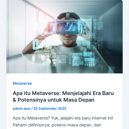
Metaverse
Apa itu Metaverse: Menjelajahi Era Baru
& Potensinya untuk Masa Depan
admin.ajun
/
20 September 2025
Apa itu Metaverse? Yuk, jelajahi era baru internet ini!
Pahami definisinya, potensi masa depan, dan