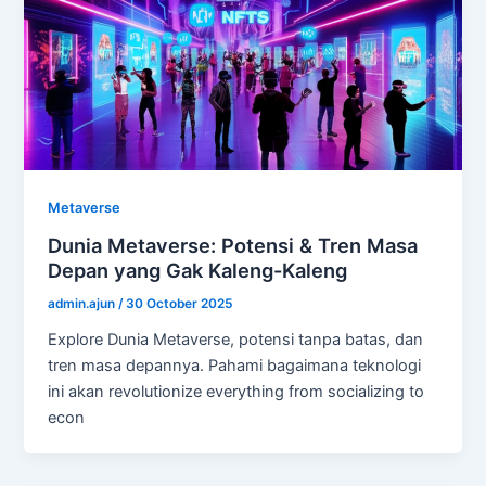
Metaverse
Dunia Metaverse: Potensi & Tren Masa
Depan yang Gak Kaleng-Kaleng
admin.ajun
/
30 October 2025
Explore Dunia Metaverse, potensi tanpa batas, dan
tren masa depannya. Pahami bagaimana teknologi
ini akan revolutionize everything from socializing to
econ