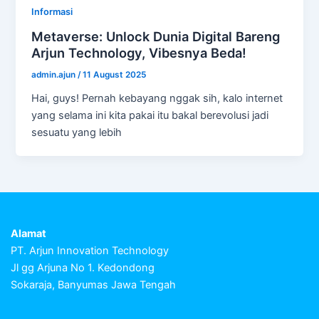
Informasi
Metaverse: Unlock Dunia Digital Bareng
Arjun Technology, Vibesnya Beda!
admin.ajun
/
11 August 2025
Hai, guys! Pernah kebayang nggak sih, kalo internet
yang selama ini kita pakai itu bakal berevolusi jadi
sesuatu yang lebih
Alamat
PT. Arjun Innovation Technology
Jl gg Arjuna No 1. Kedondong
Sokaraja, Banyumas Jawa Tengah