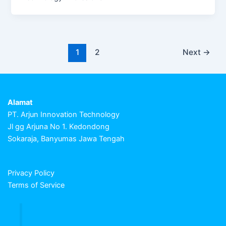
1
2
Next
→
Alamat
PT. Arjun Innovation Technology
Jl gg Arjuna No 1. Kedondong
Sokaraja, Banyumas Jawa Tengah
Privacy Policy
Terms of Service