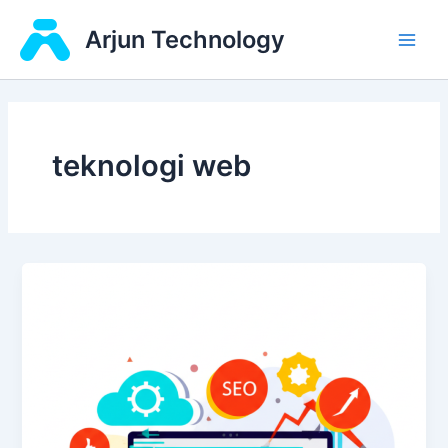
Skip
Main
Arjun Technology
to
Men
content
teknologi web