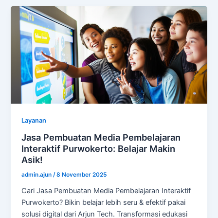
Layanan
Jasa Pembuatan Media Pembelajaran
Interaktif Purwokerto: Belajar Makin
Asik!
admin.ajun
/
8 November 2025
Cari Jasa Pembuatan Media Pembelajaran Interaktif
Purwokerto? Bikin belajar lebih seru & efektif pakai
solusi digital dari Arjun Tech. Transformasi edukasi