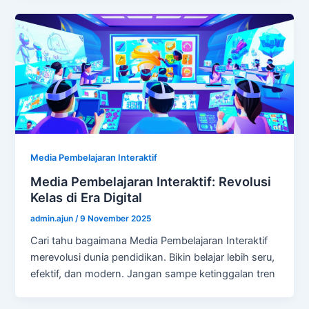
Media Pembelajaran Interaktif
Media Pembelajaran Interaktif: Revolusi
Kelas di Era Digital
admin.ajun
/
9 November 2025
Cari tahu bagaimana Media Pembelajaran Interaktif
merevolusi dunia pendidikan. Bikin belajar lebih seru,
efektif, dan modern. Jangan sampe ketinggalan tren