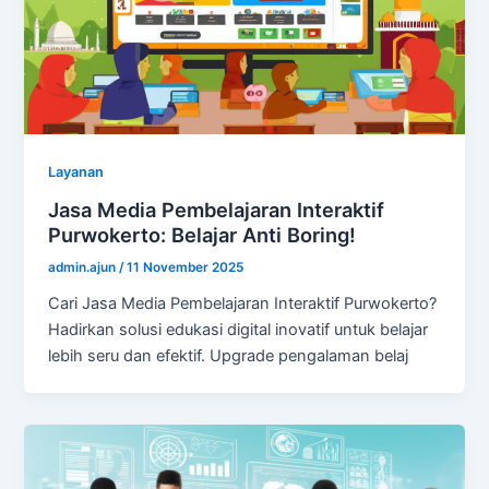
Layanan
Jasa Media Pembelajaran Interaktif
Purwokerto: Belajar Anti Boring!
admin.ajun
/
11 November 2025
Cari Jasa Media Pembelajaran Interaktif Purwokerto?
Hadirkan solusi edukasi digital inovatif untuk belajar
lebih seru dan efektif. Upgrade pengalaman belaj