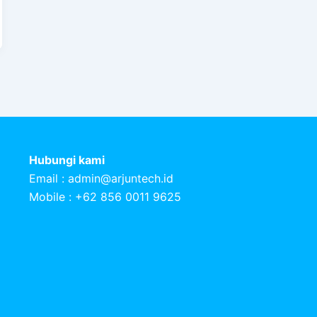
Hubungi kami
Email :
admin@arjuntech.id
Mobile : +62 856 0011 9625