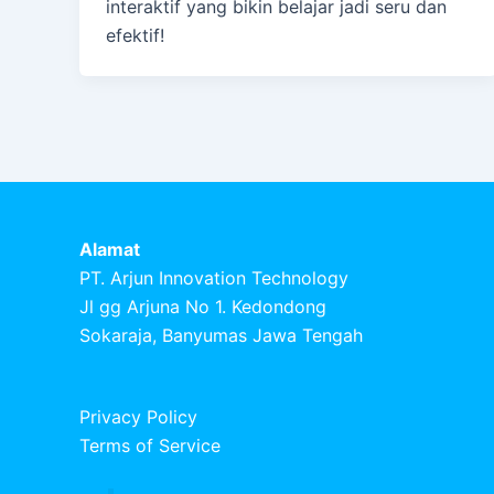
interaktif yang bikin belajar jadi seru dan
efektif!
Alamat
PT. Arjun Innovation Technology
Jl gg Arjuna No 1. Kedondong
Sokaraja, Banyumas Jawa Tengah
Privacy Policy
Terms of Service