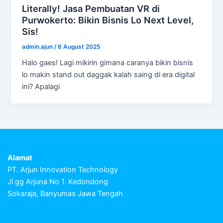
Literally! Jasa Pembuatan VR di
Purwokerto: Bikin Bisnis Lo Next Level,
Sis!
admin.ajun
/
6 August 2025
Halo gaes! Lagi mikirin gimana caranya bikin bisnis
lo makin stand out daggak kalah saing di era digital
ini? Apalagi
Alamat
PT. Arjun Innovation Technology
Jl gg Arjuna No 1. Kedondong
Sokaraja, Banyumas Jawa Tengah