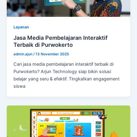
Layanan
Jasa Media Pembelajaran Interaktif
Terbaik di Purwokerto
admin.ajun
/
13 November 2025
Cari jasa media pembelajaran interaktif terbaik di
Purwokerto? Arjun Technology siap bikin solusi
belajar yang seru & efektif. Tingkatkan engagement
siswa