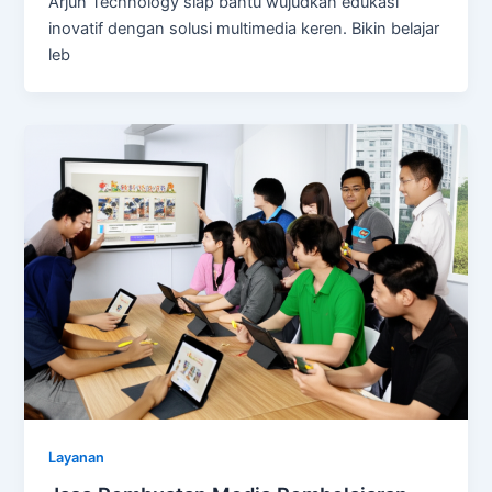
Arjun Technology siap bantu wujudkan edukasi
inovatif dengan solusi multimedia keren. Bikin belajar
leb
Layanan