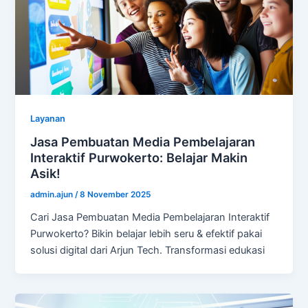
Layanan
Jasa Pembuatan Media Pembelajaran
Interaktif Purwokerto: Belajar Makin
Asik!
admin.ajun
/
8 November 2025
Cari Jasa Pembuatan Media Pembelajaran Interaktif
Purwokerto? Bikin belajar lebih seru & efektif pakai
solusi digital dari Arjun Tech. Transformasi edukasi