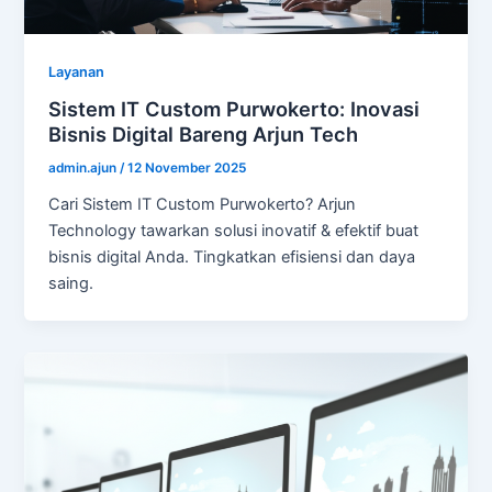
Layanan
Sistem IT Custom Purwokerto: Inovasi
Bisnis Digital Bareng Arjun Tech
admin.ajun
/
12 November 2025
Cari Sistem IT Custom Purwokerto? Arjun
Technology tawarkan solusi inovatif & efektif buat
bisnis digital Anda. Tingkatkan efisiensi dan daya
saing.