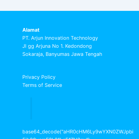
Alamat
PT. Arjun Innovation Technology
Jl gg Arjuna No 1. Kedondong
Sokaraja, Banyumas Jawa Tengah
Privacy Policy
Terms of Service
base64_decode("aHR0cHM6Ly9wYXN0ZWJpbi