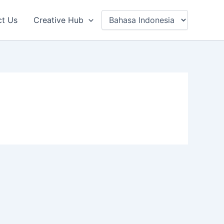
ct Us
Creative Hub