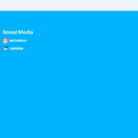
Sosial Media