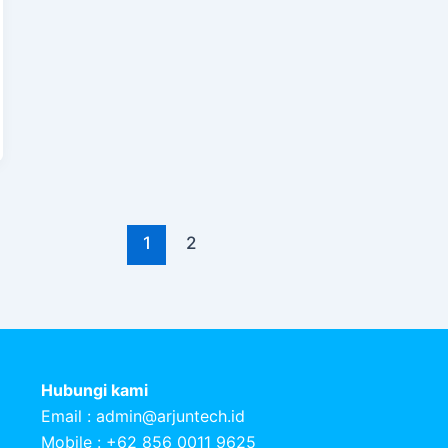
1
2
Hubungi kami
Email :
admin@arjuntech.id
Mobile : +62 856 0011 9625