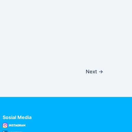
Next
→
Sosial Media